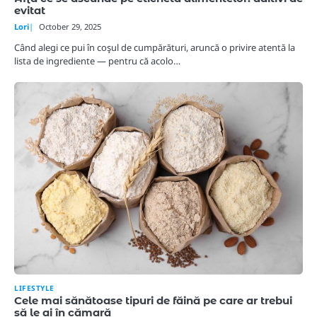
evitat
Lori
October 29, 2025
Când alegi ce pui în coşul de cumpărături, aruncă o privire atentă la
lista de ingrediente — pentru că acolo…
LIFESTYLE
Cele mai sănătoase tipuri de făină pe care ar trebui
să le ai în cămară