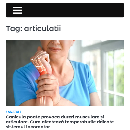
Skip
to
content
Tag:
articulatii
SANATATE
Canicula poate provoca dureri musculare și
articulare. Cum afectează temperaturile ridicate
sistemul locomotor