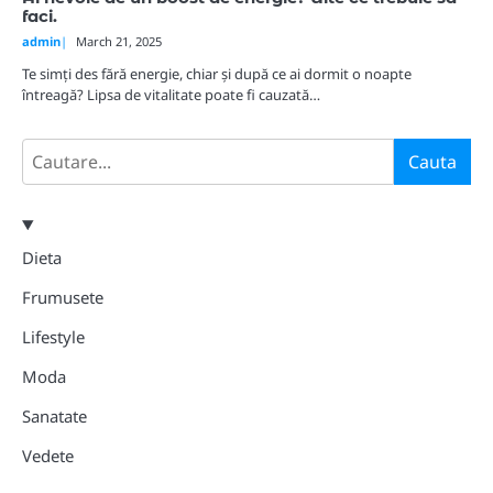
faci.
admin
March 21, 2025
Te simți des fără energie, chiar și după ce ai dormit o noapte
întreagă? Lipsa de vitalitate poate fi cauzată…
Search
Cauta
Dieta
Frumusete
Lifestyle
Moda
Sanatate
Vedete