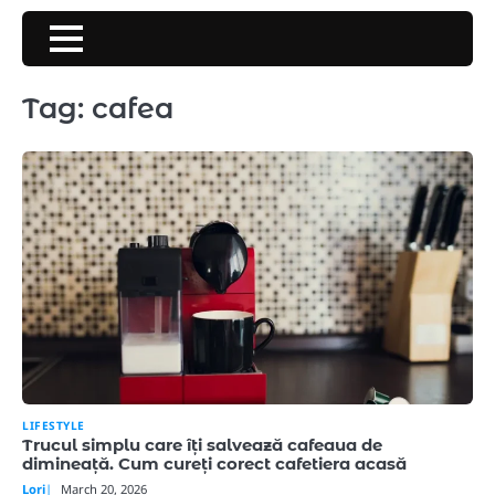
Skip
to
content
Tag:
cafea
LIFESTYLE
Trucul simplu care îți salvează cafeaua de
dimineață. Cum cureți corect cafetiera acasă
Lori
March 20, 2026