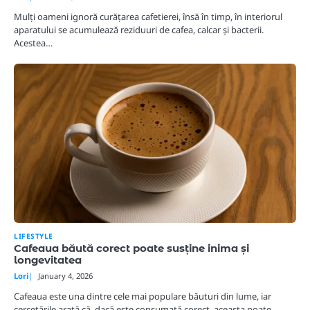
Mulți oameni ignoră curățarea cafetierei, însă în timp, în interiorul
aparatului se acumulează reziduuri de cafea, calcar și bacterii.
Acestea…
LIFESTYLE
Cafeaua băută corect poate susține inima și
longevitatea
Lori
January 4, 2026
Cafeaua este una dintre cele mai populare băuturi din lume, iar
cercetările arată că, dacă este consumată corect, aceasta poate…