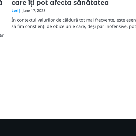
care îți pot afecta sănătatea
ă
Lori
June 17, 2025
În contextul valurilor de căldură tot mai frecvente, este esen
să fim conștienți de obiceiurile care, deși par inofensive, po
ar