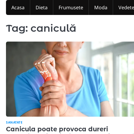
Skip
Acasa
Dieta
Frumusete
Moda
Vedet
to
content
Tag:
caniculă
SANATATE
Canicula poate provoca dureri