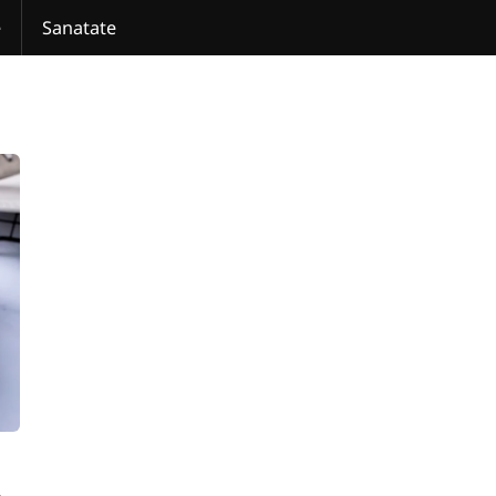
e
Sanatate