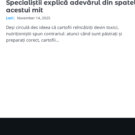
Specialiștii explică adevărul din spate
acestui mit
Lori
November 14, 2025
Deși circulă des ideea că cartofii reîncălziți devin toxici,
nutriționiștii spun contrariul: atunci când sunt păstrați și
preparați corect, cartofii…