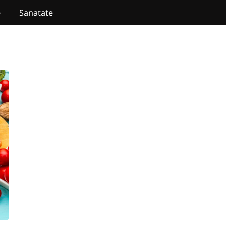
e
Sanatate