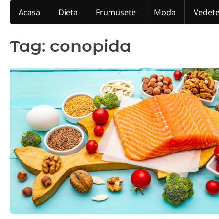
Skip
Acasa
Dieta
Frumusete
Moda
Vedet
to
content
Tag:
conopida