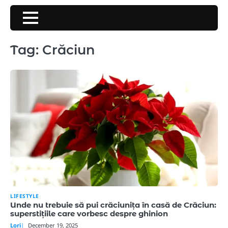
Skip
to
content
Tag:
Crăciun
LIFESTYLE
Unde nu trebuie să pui crăciunița în casă de Crăciun:
superstițiile care vorbesc despre ghinion
Lori
December 19, 2025