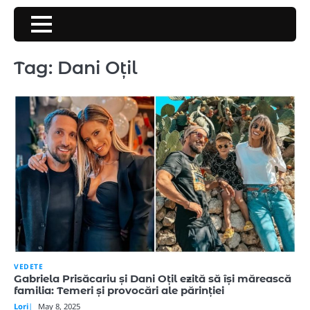
Skip
to
content
Tag:
Dani Oțil
VEDETE
Gabriela Prisăcariu și Dani Oțil ezită să își mărească
familia: Temeri și provocări ale părinției
Lori
May 8, 2025