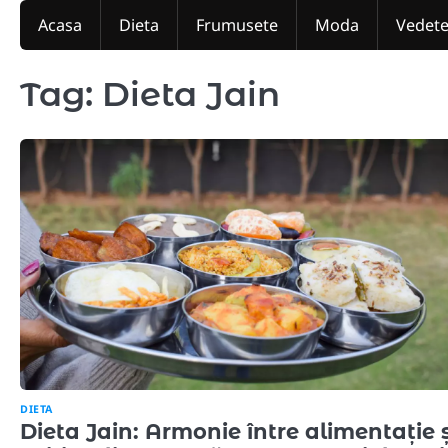
Skip
Acasa
Dieta
Frumusete
Moda
Vedet
to
content
Tag:
Dieta Jain
DIETA
Dieta Jain: Armonie între alimentație ș