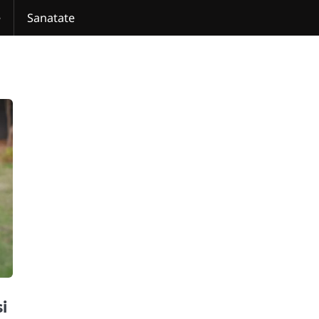
e
Sanatate
i