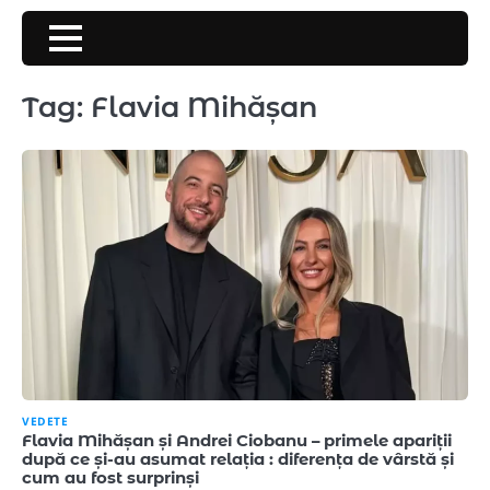
Skip
to
content
Tag:
Flavia Mihășan
VEDETE
Flavia Mihășan și Andrei Ciobanu – primele apariții
după ce și-au asumat relația : diferența de vârstă și
cum au fost surprinși