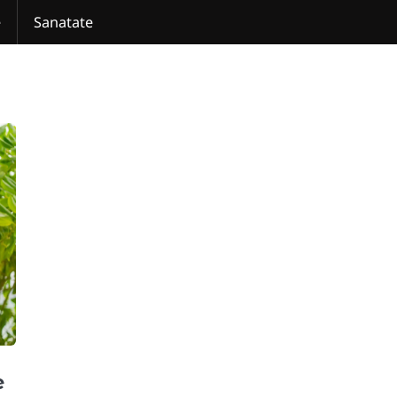
e
Sanatate
e