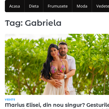
Skip
Acasa
Dieta
Frumusete
Moda
Vedet
to
content
Tag:
Gabriela
VEDETE
Marius Elisei, din nou singur? Gesturil