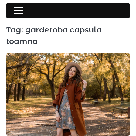
Skip
to
content
Tag:
garderoba capsula
toamna