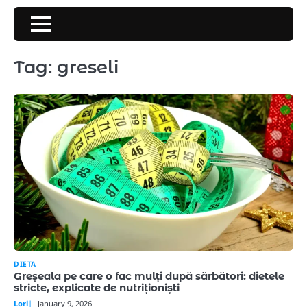
Skip
to
content
Tag:
greseli
DIETA
Greșeala pe care o fac mulți după sărbători: dietele
stricte, explicate de nutriționiști
Lori
January 9, 2026