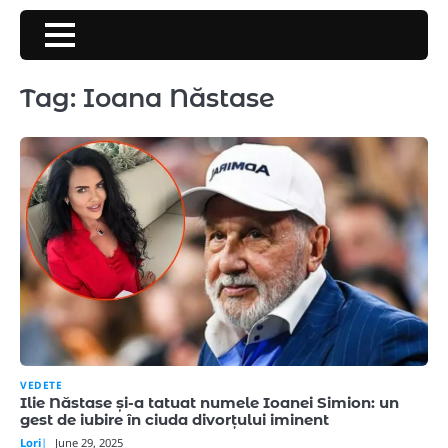
Skip
to
content
Tag:
Ioana Năstase
VEDETE
Ilie Năstase și-a tatuat numele Ioanei Simion: un
gest de iubire în ciuda divorțului iminent
Lori
June 29, 2025