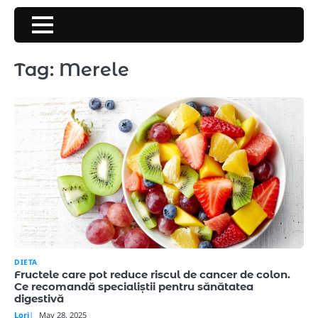
Skip
to
content
Tag:
Merele
DIETA
Fructele care pot reduce riscul de cancer de colon.
Ce recomandă specialiștii pentru sănătatea
digestivă
Lori
May 28, 2025