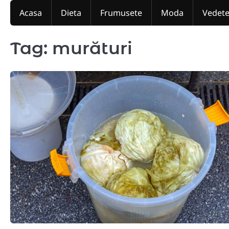
Skip
Acasa
Dieta
Frumusete
Moda
Vedet
to
content
Tag:
murături