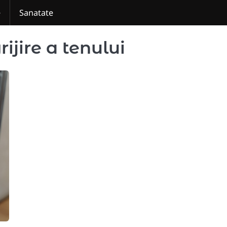
e
Sanatate
rijire a tenului