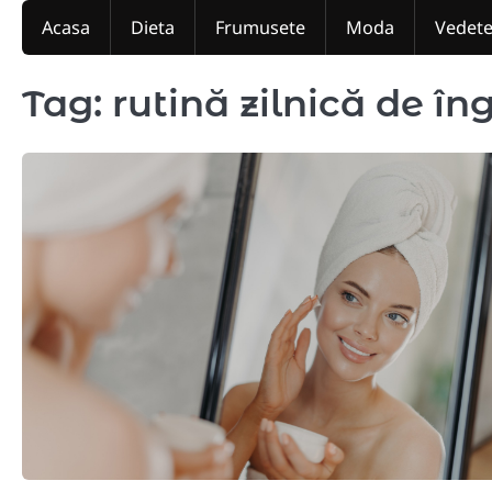
Skip
Acasa
Dieta
Frumusete
Moda
Vedet
to
content
Tag:
rutină zilnică de îng