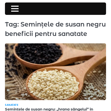
Skip
to
content
Tag:
Semințele de susan negru
beneficii pentru sanatate
SANATATE
Semințele de susan negru: „hrana sângelui” în