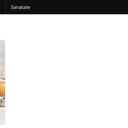
e
Sanatate