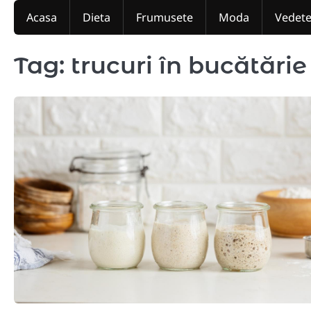
Skip
Acasa
Dieta
Frumusete
Moda
Vedet
to
content
Tag:
trucuri în bucătărie