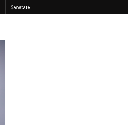
e
Sanatate