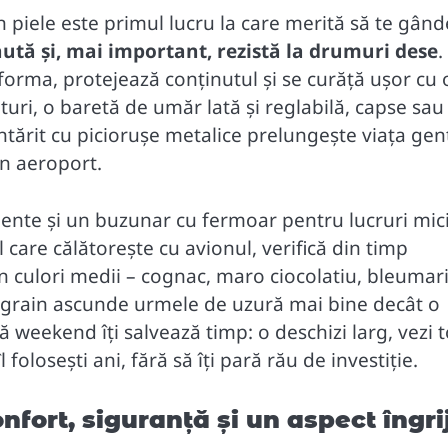
 piele este primul lucru la care merită să te gânde
nută și, mai important, rezistă la drumuri dese
.
 forma, protejează conținutul și se curăță ușor cu 
uri, o baretă de umăr lată și reglabilă, capse sau
tărit cu piciorușe metalice prelungește viața genț
in aeroport.
imente și un buzunar cu fermoar pentru lucruri mici
 care călătorește cu avionul, verifică din timp
n culori medii – cognac, maro ciocolatiu, bleumar
r grain ascunde urmele de uzură mai bine decât o
 weekend îți salvează timp: o deschizi larg, vezi t
 folosești ani, fără să îți pară rău de investiție.
nfort, siguranță și un aspect îngrij