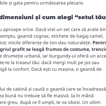
ibile și gata pentru următoarea plecare.
e, dimensiuni și cum alegi “setul tă
cu aproape orice. Dacă vrei un set care să arate bi
exemplu, geantă cognac, etichete de bagaj camel,
ice; micile diferențe de ton dau naturalețe.
Pentr
griul grafit se leagă frumos de costume, trenci
de drumeție urbană, iar burgundy-ul oferă un acc
e-te la traseul tău: dacă mergi mult pe jos sau
tigă la confort. Dacă ești cu mașina, o geantă de
lui de cabină și caută o geantă care se încadrează
ielea bună nu trebuie să fie masivă. Ia în mână
are greu, după ce îl umpli, te va obosi. Un ultim