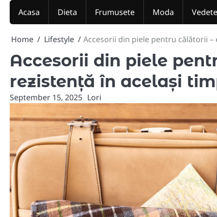
Skip
Acasa
Dieta
Frumusete
Moda
Vedet
to
content
Home
Lifestyle
Accesorii din piele pentru călătorii –
Accesorii din piele pentr
rezistență în același ti
September 15, 2025
Lori