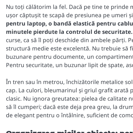
Nu toți călătorim la fel. Dacă pe tine te prind
ușor căptușit te scapă de presiunea pe umeri și
pentru laptop, o bandă elastică pentru cabl
minutele pierdute la controlul de securitate.
curse, ca să îl poți deschide din ambele părți. Pe
structură medie este excelentă. Nu trebuie să fi
buzunare pentru documente, un compartiment p
Pentru securitate, un buzunar lipit de spate, as
În tren sau în metrou, închizătorile metalice sol
cap. La culori, bleumarinul și griul grafit arat
clasic. Nu ignora greutatea: pielea de calitate n
să îl cumperi; dacă este deja prea greu, la drum
de elegant pentru o întâlnire, suficient de co