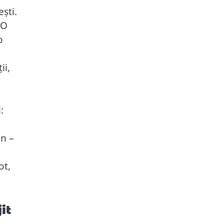
ști.
 O
o
ii,
:
in –
ot,
it