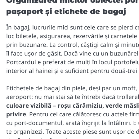
Organizarea micilor obiecte: po
pașaport și etichete de bagaj
În bagaj, lucrurile mici sunt cele care se pierd
loc biletele, asigurarea, rezervările și carnetel
prin buzunare. La control, câștigi calm și minute
îl face ușor de găsit. Dacă vine cu un buzunărel 
Portcardul e preferat de mulți în locul portofel
interior al hainei și e suficient pentru două-trei
Etichetele de bagaj din piele, deși par un moft
aeroport: nu mai stai să te întrebi dacă trollere
culoare vizibilă – roșu cărămiziu, verde măslin
privire
. Pentru cei care călătoresc cu actele fir
cu port-documentul, arată îngrijit la întâlniri. 
te organizezi. Toate aceste piese sunt ușor de d