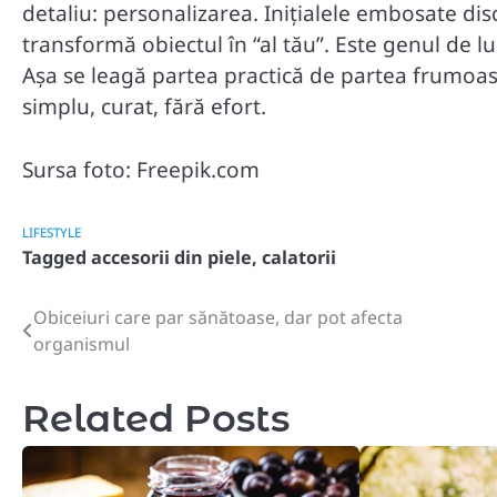
detaliu: personalizarea. Inițialele embosate discr
transformă obiectul în “al tău”. Este genul de luc
Așa se leagă partea practică de partea frumoasă: 
simplu, curat, fără efort.
Sursa foto: Freepik.com
LIFESTYLE
Tagged
accesorii din piele
,
calatorii
Obiceiuri care par sănătoase, dar pot afecta
Post
organismul
navigation
Related Posts