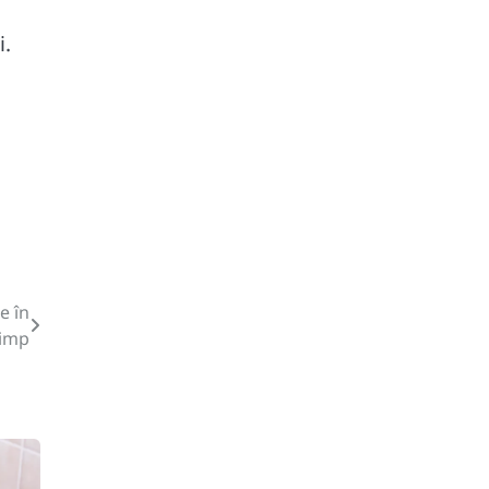
i.
e în
timp