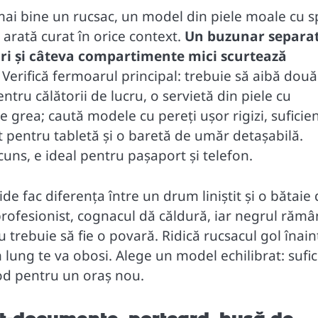
e mai bine un rucsac, un model din piele moale cu 
 arată curat în orice context.
Un buzunar separa
uri și câteva compartimente mici scurtează
Verifică fermoarul principal: trebuie să aibă două
ntru călătorii de lucru, o servietă din piele cu
e grea; caută modele cu pereți ușor rigizi, suficie
entru tabletă și o baretă de umăr detașabilă.
cuns, e ideal pentru pașaport și telefon.
ide fac diferența între un drum liniștit și o bătaie
ă profesionist, cognacul dă căldură, iar negrul răm
u trebuie să fie o povară. Ridică rucsacul gol înain
 lung te va obosi. Alege un model echilibrat: sufic
mod pentru un oraș nou.