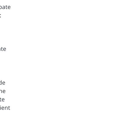
spate
t
nte
 de
âne
te
ient