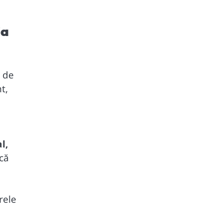
ia
r de
t,
l,
că
rele