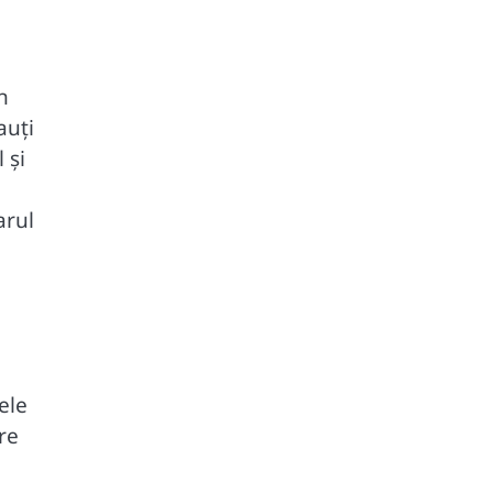
n
auți
 și
arul
ele
re