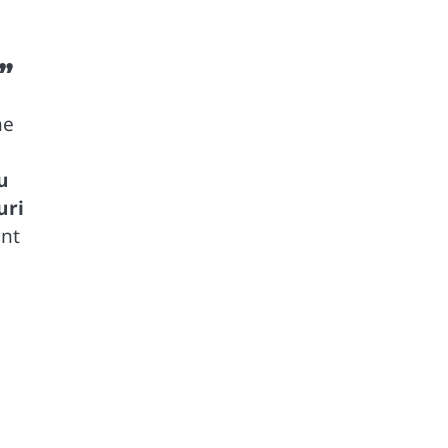
u”
ne
u
uri
ent