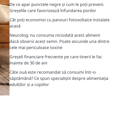
De ce apar punctele negre și cum le poți preveni.
Greșelile care favorizează înfundarea porilor
Cât poți economisi cu panouri fotovoltaice instalate
acasă
Neurolog: nu consuma niciodată acest aliment
dacă observi acest semn. Poate ascunde una dintre
cele mai periculoase toxine
Greșeli financiare frecvente pe care tinerii le fac
înainte de 30 de ani
Câte ouă este recomandat să consumi într-o
săptămână? Ce spun specialiștii despre alimentația
adulților și a copiilor