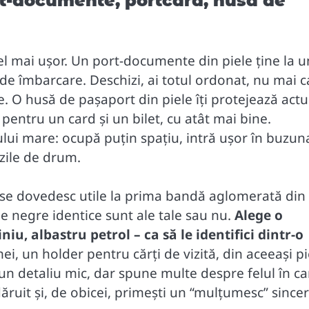
rt-documente, portcard, husă de
 cel mai ușor. Un port-documente din piele ține la u
e de îmbarcare. Deschizi, ai totul ordonat, nu mai c
. O husă de pașaport din piele îți protejează actul
pentru un card și un bilet, cu atât mai bine.
ului mare: ocupă puțin spațiu, intră ușor în buzun
 zile de drum.
, se dovedesc utile la prima bandă aglomerată din
le negre identice sunt ale tale sau nu.
Alege o
iu, albastru petrol – ca să le identifici dintr-o
mei, un holder pentru cărți de vizită, din aceeași pi
E un detaliu mic, dar spune multe despre felul în ca
ăruit și, de obicei, primești un “mulțumesc” sincer