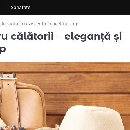
e
Sanatate
 eleganță și rezistență în același timp
u călătorii – eleganță și
mp