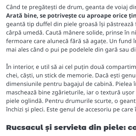
Când te pregătești de drum, geanta de voiaj din
Arată bine, se potrivește cu aproape orice ți
geantă tip duffel din piele groasă își păstrează
cârpă umedă. Caută mânere solide, prinse în nit
fermoare care alunecă fără să agațe. Un fund în
mai ales când o pui pe podelele din gară sau d
În interior, e util să ai cel puțin două compart
chei, căști, un stick de memorie. Dacă ești genul
dimensiunile pentru bagajul de cabină. Pielea î
maschează bine zgârieturile, iar o textură ușo
piele oglindă. Pentru drumurile scurte, o geantă
închizi și pleci. Este genul de accesoriu pe care îl
Rucsacul și servieta din piele: co