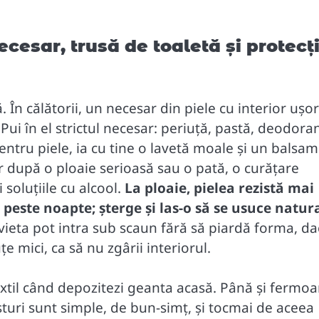
necesar, trusă de toaletă și protecț
 În călătorii, un necesar din piele cu interior ușo
 Pui în el strictul necesar: periuță, pastă, deodoran
ntru piele, ia cu tine o lavetă moale și un balsam
dar după o ploaie serioasă sau o pată, o curățare
 soluțiile cu alcool.
La ploaie, pielea rezistă mai
 peste noapte; șterge și las-o să se usuce natura
vieta pot intra sub scaun fără să piardă forma, da
e mici, ca să nu zgârii interiorul.
extil când depozitezi geanta acasă. Până și fermoa
sturi sunt simple, de bun-simț, și tocmai de aceea