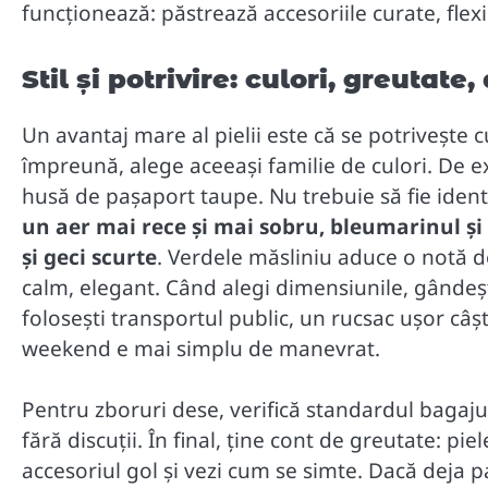
funcționează: păstrează accesoriile curate, flex
Stil și potrivire: culori, greutat
Un avantaj mare al pielii este că se potrivește 
împreună, alege aceeași familie de culori. De 
husă de pașaport taupe. Nu trebuie să fie ident
un aer mai rece și mai sobru, bleumarinul și 
și geci scurte
. Verdele măsliniu aduce o notă 
calm, elegant. Când alegi dimensiunile, gândeșt
folosești transportul public, un rucsac ușor câș
weekend e mai simplu de manevrat.
Pentru zboruri dese, verifică standardul bagaju
fără discuții. În final, ține cont de greutate: p
accesoriul gol și vezi cum se simte. Dacă deja p