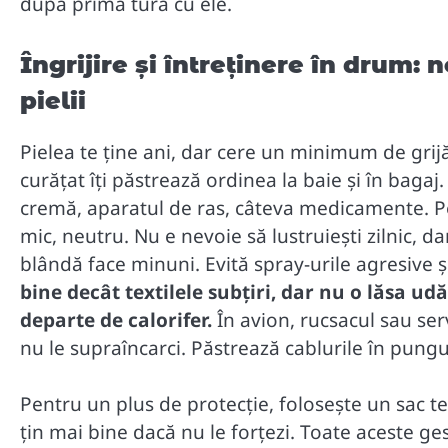
după prima tură cu ele.
Îngrijire și întreținere în drum: 
pielii
Pielea te ține ani, dar cere un minimum de grijă.
curățat îți păstrează ordinea la baie și în bagaj.
cremă, aparatul de ras, câteva medicamente. Pe
mic, neutru. Nu e nevoie să lustruiești zilnic, 
blândă face minuni. Evită spray-urile agresive și
bine decât textilele subțiri, dar nu o lăsa udă
departe de calorifer.
În avion, rucsacul sau ser
nu le supraîncarci. Păstrează cablurile în punguț
Pentru un plus de protecție, folosește un sac t
țin mai bine dacă nu le forțezi. Toate aceste ge