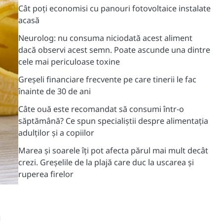
Cât poți economisi cu panouri fotovoltaice instalate
acasă
Neurolog: nu consuma niciodată acest aliment
dacă observi acest semn. Poate ascunde una dintre
cele mai periculoase toxine
Greșeli financiare frecvente pe care tinerii le fac
înainte de 30 de ani
Câte ouă este recomandat să consumi într-o
săptămână? Ce spun specialiștii despre alimentația
adulților și a copiilor
Marea și soarele îți pot afecta părul mai mult decât
crezi. Greșelile de la plajă care duc la uscarea și
ruperea firelor
d