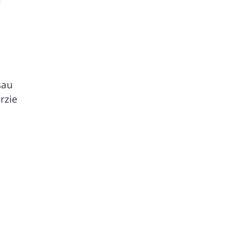
sau
rzie