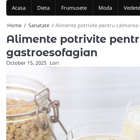
Skip
Acasa
Dieta
Frumusete
Moda
Vedet
to
content
Home
Sanatate
Alimente potrivite pentru calmarea 
Alimente potrivite pent
gastroesofagian
October 15, 2025
Lori