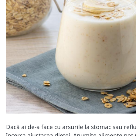
Dacă ai de-a face cu arsurile la stomac sau refl
încerca ajustarea dietei. Anumite alimente pot 