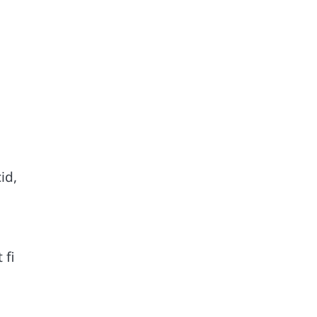
id,
 fi