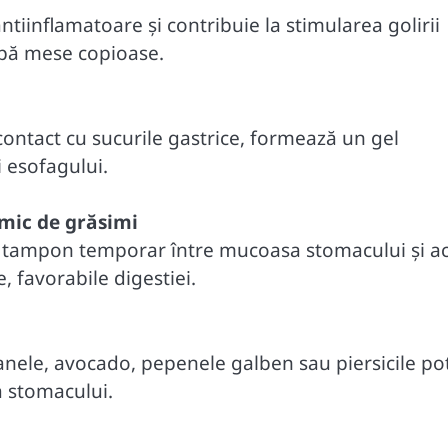
tiinflamatoare și contribuie la stimularea golirii
upă mese copioase.
 contact cu sucurile gastrice, formează un gel
 esofagului.
 mic de grăsimi
 tampon temporar între mucoasa stomacului și ac
, favorabile digestiei.
anele, avocado, pepenele galben sau piersicile pot
a stomacului.