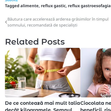
SANATATE
Tagged
alimente
,
reflux gastic
,
reflux gastroesofagi
Băutura care accelerează arderea grăsimilor în timpul
Post
somnului, recomandată de specialiști
navigation
Related Posts
De ce contează mai mult talia
Ciocolata ne
decât kilogramele. Semnul
beneficii, ris