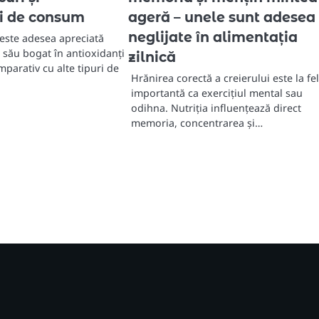
i de consum
ageră – unele sunt adesea
neglijate în alimentația
este adesea apreciată
 său bogat în antioxidanți
zilnică
mparativ cu alte tipuri de
Hrănirea corectă a creierului este la fe
importantă ca exercițiul mental sau
odihna. Nutriția influențează direct
memoria, concentrarea și…