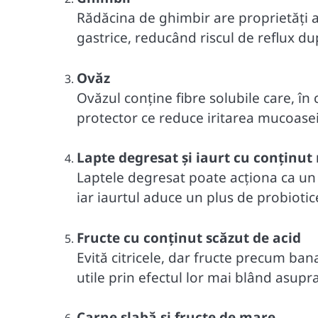
Rădăcina de ghimbir are proprietăți an
gastrice, reducând riscul de reflux d
Ovăz
Ovăzul conține fibre solubile care, în
protector ce reduce iritarea mucoasei
Lapte degresat și iaurt cu conținut
Laptele degresat poate acționa ca un
iar iaurtul aduce un plus de probiotice
Fructe cu conținut scăzut de acid
Evită citricele, dar fructe precum ban
utile prin efectul lor mai blând asupr
Carne slabă și fructe de mare