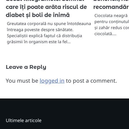
care îți poate arăta riscul de
recomandăr
diabet și boli de inimă
Ciocolata neagră 
pentru conținutul
Greutatea corporală nu spune întotdeauna
și zahăr redus co
întreaga poveste despre sănătate.
ciocolată.…
Specialiștii explică faptul că distribuția
grăsimii în organism este la fel…
Leave a Reply
You must be
logged in
to post a comment.
Ultimele articole