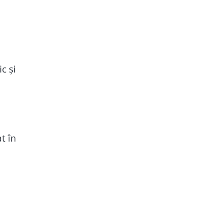
c și
t în