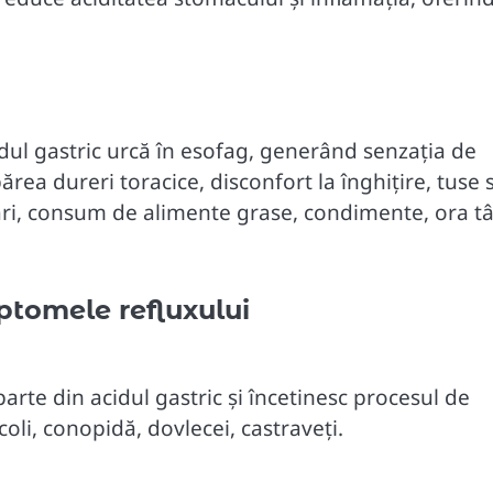
dul gastric urcă în esofag, generând senzația de
părea dureri toracice, disconfort la înghițire, tuse 
ri, consum de alimente grase, condimente, ora tâ
ptomele refluxului
rte din acidul gastric și încetinesc procesul de
li, conopidă, dovlecei, castraveți.