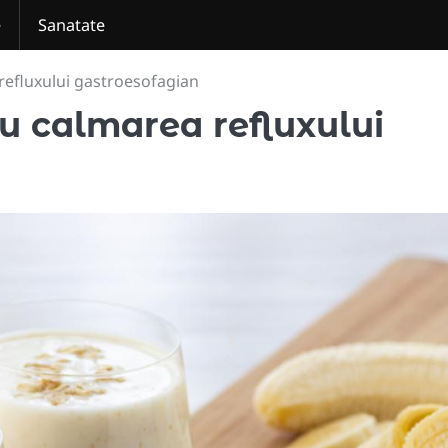
e
Sanatate
refluxului gastroesofagian
ru calmarea refluxului