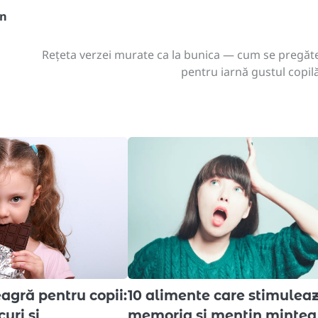
an
Rețeta verzei murate ca la bunica — cum se pregăt
pentru iarnă gustul copilă
agră pentru copii:
10 alimente care stimulea
curi și
memoria și mențin mintea