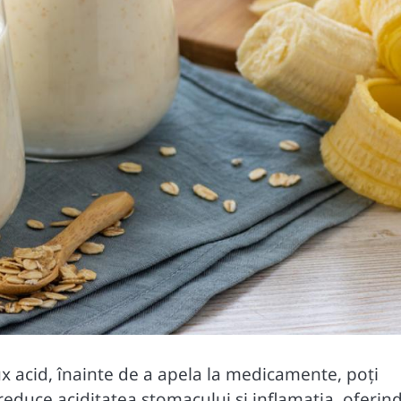
ux acid, înainte de a apela la medicamente, poți
reduce aciditatea stomacului și inflamația, oferin