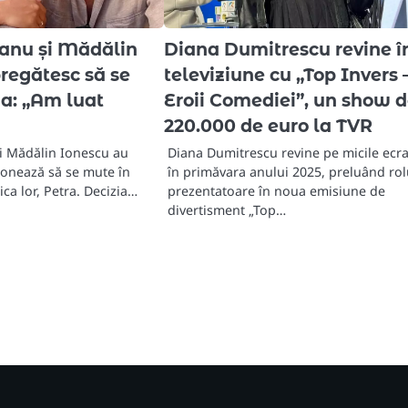
canu și Mădălin
Diana Dumitrescu revine î
regătesc să se
televiziune cu „Top Invers 
ia: „Am luat
Eroii Comediei”, un show 
220.000 de euro la TVR
și Mădălin Ionescu au
Diana Dumitrescu revine pe micile ecr
ionează să se mute în
în primăvara anului 2025, preluând rol
fiica lor, Petra. Decizia…
prezentatoare în noua emisiune de
divertisment „Top…