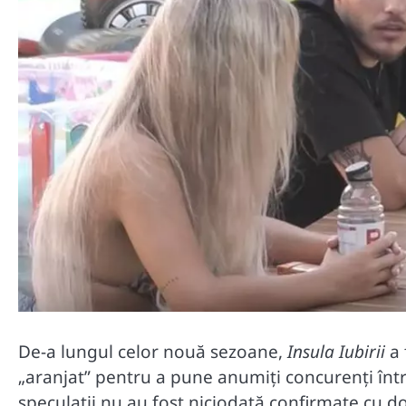
De-a lungul celor nouă sezoane,
Insula Iubirii
a 
„aranjat” pentru a pune anumiți concurenți înt
speculații nu au fost niciodată confirmate cu dove