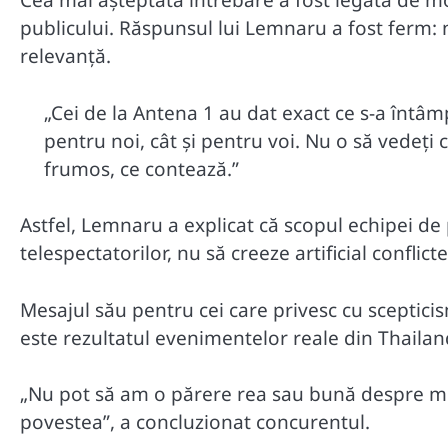
Cea mai așteptată întrebare a fost legată de mo
publicului. Răspunsul lui Lemnaru a fost ferm: n
relevanță.
„Cei de la Antena 1 au dat exact ce s-a întâ
pentru noi, cât și pentru voi. Nu o să vedeț
frumos, ce contează.”
Astfel, Lemnaru a explicat că scopul echipei de 
telespectatorilor, nu să creeze artificial conflict
Mesajul său pentru cei care privesc cu sceptici
este rezultatul evenimentelor reale din Thailan
„Nu pot să am o părere rea sau bună despre mon
povestea”, a concluzionat concurentul.