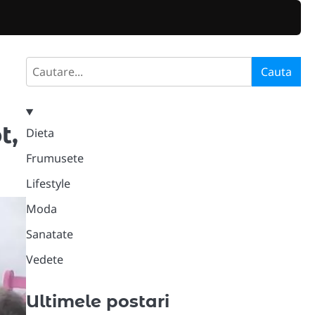
Search
Cauta
t,
Dieta
Frumusete
Lifestyle
Moda
Sanatate
Vedete
Ultimele postari