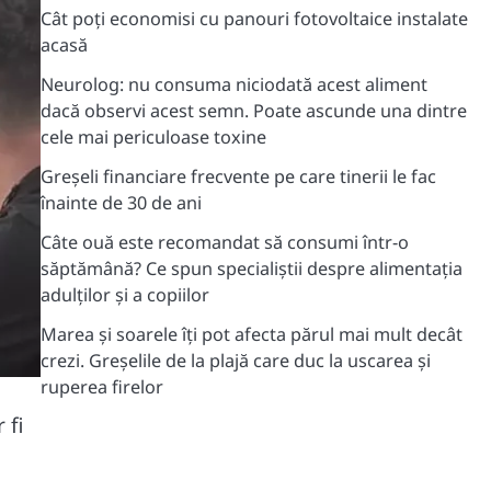
Cât poți economisi cu panouri fotovoltaice instalate
acasă
Neurolog: nu consuma niciodată acest aliment
dacă observi acest semn. Poate ascunde una dintre
cele mai periculoase toxine
Greșeli financiare frecvente pe care tinerii le fac
înainte de 30 de ani
Câte ouă este recomandat să consumi într-o
săptămână? Ce spun specialiștii despre alimentația
adulților și a copiilor
Marea și soarele îți pot afecta părul mai mult decât
crezi. Greșelile de la plajă care duc la uscarea și
ruperea firelor
 fi