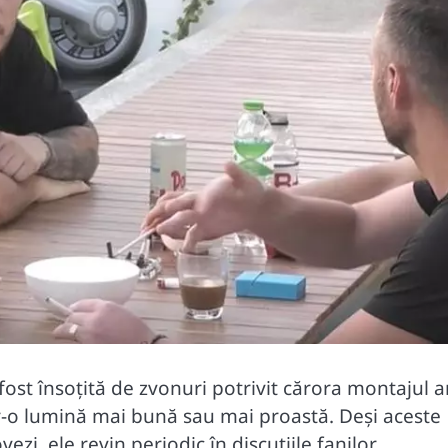
fost însoțită de zvonuri potrivit cărora montajul ar
r-o lumină mai bună sau mai proastă. Deși aceste
zi, ele revin periodic în discuțiile fanilor.