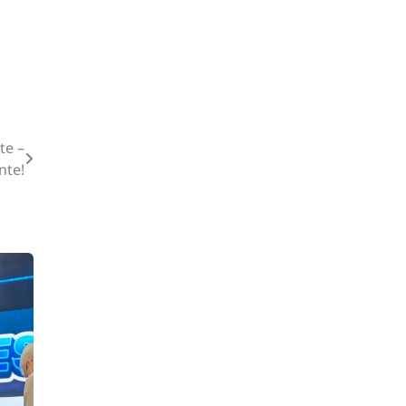
te –
nte!