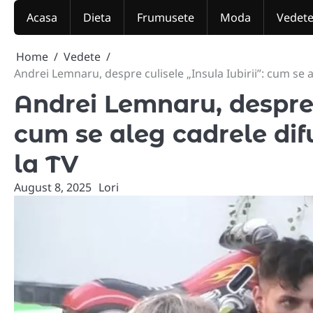
Skip
Acasa
Dieta
Frumusete
Moda
Vedet
to
content
Home
Vedete
Andrei Lemnaru, despre culisele „Insula Iubirii”: cum se al
Andrei Lemnaru, despre c
cum se aleg cadrele difu
la TV
August 8, 2025
Lori