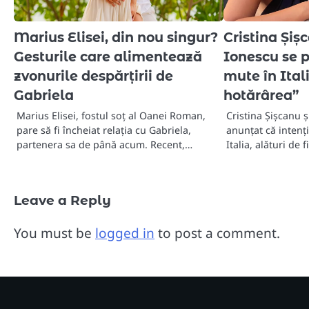
Marius Elisei, din nou singur?
Cristina Șiș
Gesturile care alimentează
Ionescu se p
zvonurile despărțirii de
mute în Ital
Gabriela
hotărârea”
Marius Elisei, fostul soț al Oanei Roman,
Cristina Șișcanu 
pare să fi încheiat relația cu Gabriela,
anunțat că intenț
partenera sa de până acum. Recent,…
Italia, alături de 
Leave a Reply
You must be
logged in
to post a comment.