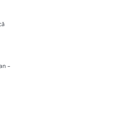
că
an –