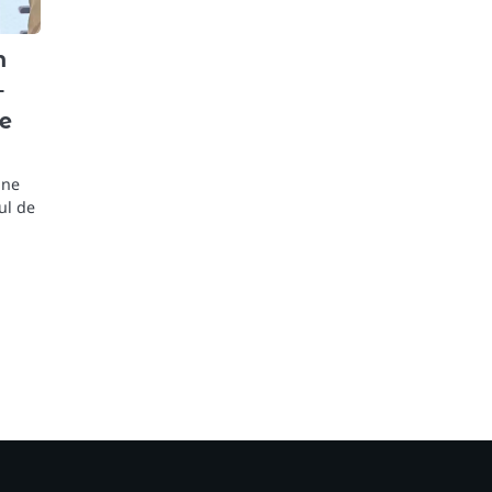
n
–
de
ane
ul de