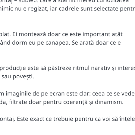
ntaj – subiect care a stârnit mereu curiozitatea
imic nu e regizat, iar cadrele sunt selectate pent
mplat. Ei montează doar ce este important atât
i când dorm eu pe canapea. Se arată doar ce e
producție este să păstreze ritmul narativ și intere
e sau povești.
sm imaginile de pe ecran este clar: ceea ce se vede
da, filtrate doar pentru coerență și dinamism.
taj. Este exact ce trebuie pentru ca voi să înțele