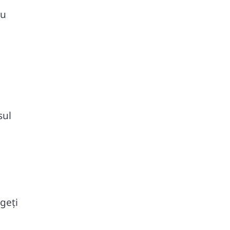
ru
sul
geți