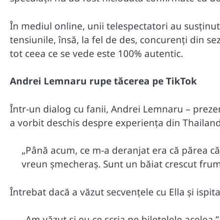
În mediul online, unii telespectatori au susținu
tensiunile, însă, la fel de des, concurenți din 
tot ceea ce se vede este 100% autentic.
Andrei Lemnaru rupe tăcerea pe TikTok
Într-un dialog cu fanii, Andrei Lemnaru – prezen
a vorbit deschis despre experiența din Thailand
„Până acum, ce m-a deranjat era că părea că
vreun șmecheraș. Sunt un băiat crescut frum
Întrebat dacă a văzut secvențele cu Ella și isp
„Am văzut și eu ce scria pe bilețelele acelea.”