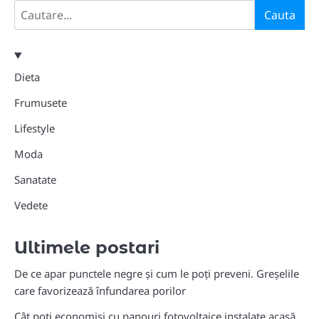
Search
Cauta
Dieta
Frumusete
Lifestyle
Moda
Sanatate
Vedete
Ultimele postari
De ce apar punctele negre și cum le poți preveni. Greșelile
care favorizează înfundarea porilor
Cât poți economisi cu panouri fotovoltaice instalate acasă