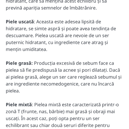
hidratant, care să mențină acest echilibru și să
prevină apariția semnelor de îmbătrânire.
Piele uscată
: Aceasta este adesea lipsită de
hidratare, se simte aspră și poate avea tendința de
descuamare. Pielea uscată are nevoie de un ser
puternic hidratant, cu ingrediente care atrag și
mențin umiditatea.
Piele grasă:
Producția excesivă de sebum face ca
pielea să fie predispusă la acnee și pori dilatați. Dacă
ai pielea grasă, alege un ser care reglează sebumul și
are ingrediente necomedogenice, care nu încarcă
pielea.
Piele mixtă
: Pielea mixtă este caracterizată printr-o
zonă T (frunte, nas, bărbie) mai grasă și obraji mai
uscați. În acest caz, poți opta pentru un ser
echilibrant sau chiar două seruri diferite pentru