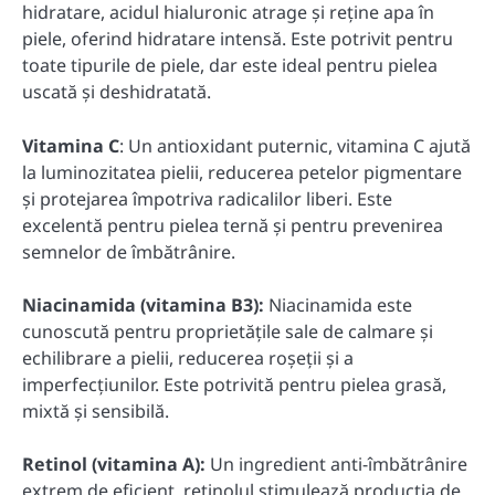
hidratare, acidul hialuronic atrage și reține apa în
piele, oferind hidratare intensă. Este potrivit pentru
toate tipurile de piele, dar este ideal pentru pielea
uscată și deshidratată.
Vitamina C
: Un antioxidant puternic, vitamina C ajută
la luminozitatea pielii, reducerea petelor pigmentare
și protejarea împotriva radicalilor liberi. Este
excelentă pentru pielea ternă și pentru prevenirea
semnelor de îmbătrânire.
Niacinamida (vitamina B3):
Niacinamida este
cunoscută pentru proprietățile sale de calmare și
echilibrare a pielii, reducerea roșeții și a
imperfecțiunilor. Este potrivită pentru pielea grasă,
mixtă și sensibilă.
Retinol (vitamina A):
Un ingredient anti-îmbătrânire
extrem de eficient, retinolul stimulează producția de