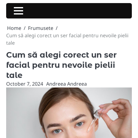
Skip
to
content
Home
Frumusete
Cum să alegi corect un ser facial pentru nevoile pielii
tale
Cum să alegi corect un ser
facial pentru nevoile pielii
tale
October 7, 2024
Andreea Andreea