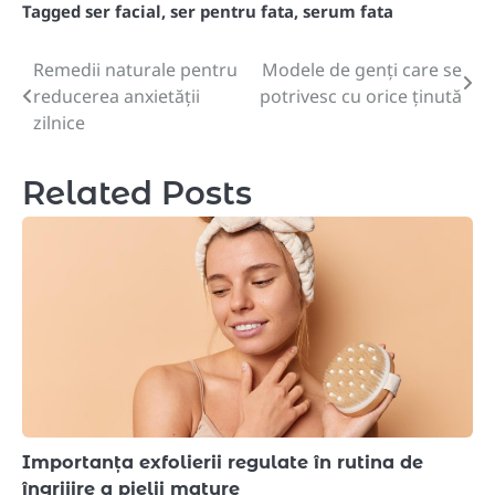
Tagged
ser facial
,
ser pentru fata
,
serum fata
Remedii naturale pentru
Modele de genți care se
Post
reducerea anxietății
potrivesc cu orice ținută
navigation
zilnice
Related Posts
Importanța exfolierii regulate în rutina de
îngrijire a pielii mature