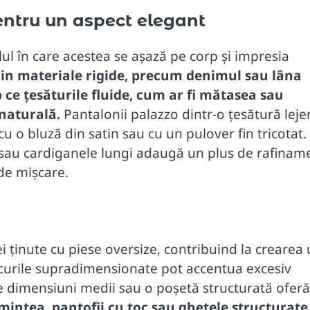
entru un aspect elegant
lul în care acestea se așază pe corp și impresia
din materiale rigide, precum denimul sau lâna
ce țesăturile fluide, cum ar fi mătasea sau
naturală.
Pantalonii palazzo dintr-o țesătură leje
cu o bluză din satin sau cu un pulover fin tricotat.
 sau cardiganele lungi adaugă un plus de rafinam
 de mișcare.
ei ținute cu piese oversize, contribuind la crearea
acurile supradimensionate pot accentua excesiv
 de dimensiuni medii sau o poșetă structurată ofer
ămintea, pantofii cu toc sau ghetele structurate