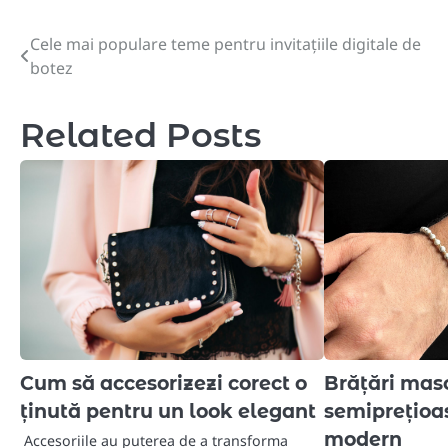
Cele mai populare teme pentru invitațiile digitale de
Post
botez
navigation
Related Posts
Cum să accesorizezi corect o
Brățări masc
ținută pentru un look elegant
semiprețioase
modern
Accesoriile au puterea de a transforma