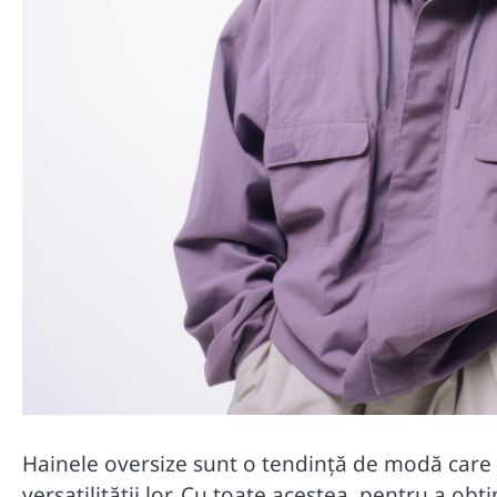
Hainele oversize sunt o tendință de modă care a
versatilității lor. Cu toate acestea, pentru a obți