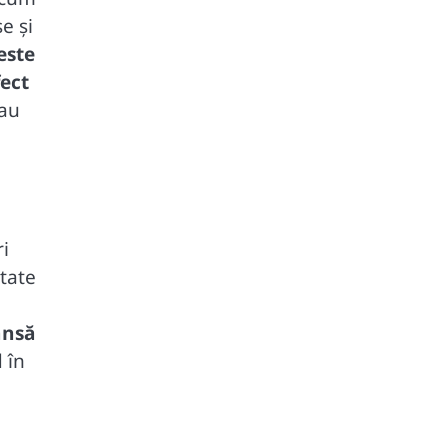
e și
este
fect
sau
ri
tate
ânsă
 în