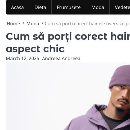
Skip
Acasa
Dieta
Frumusete
Moda
Vedet
to
content
Home
Moda
Cum să porți corect hainele oversize p
Cum să porți corect hai
aspect chic
March 12, 2025
Andreea Andreea