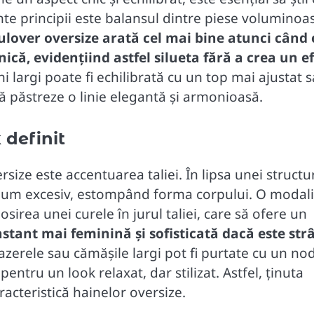
nte principii este balansul dintre piese voluminoas
lover oversize arată cel mai bine atunci când 
că, evidențiind astfel silueta fără a crea un e
largi poate fi echilibrată cu un top mai ajustat 
a să păstreze o linie elegantă și armonioasă.
 definit
rsize este accentuarea taliei. În lipsa unei structu
 volum excesiv, estompând forma corpului. O modali
losirea unei curele în jurul taliei, care să ofere un
nstant mai feminină și sofisticată dacă este str
zerele sau cămășile largi pot fi purtate cu un nod
ntru un look relaxat, dar stilizat. Astfel, ținuta
racteristică hainelor oversize.