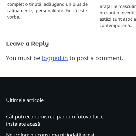
complet o ținută, adăugând un plus de
Brățările masculi
rafinament și personalitate. Fie că este
nu sunt o invenți
vorba…
astăzi sunt asoci
contemporană.…
Leave a Reply
You must be
logged in
to post a comment.
Ultimele articole
Cât poți economisi cu panouri fotovoltaice
instalate acasă
Neurolog: nu consuma niciodată acest