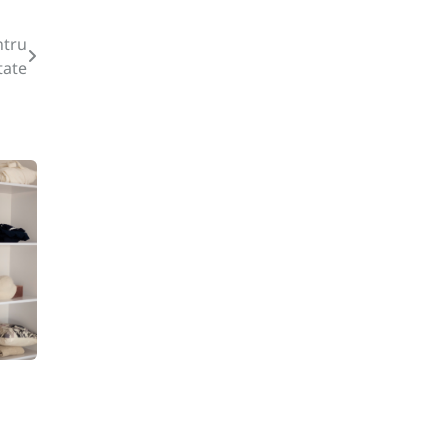
ntru
tate