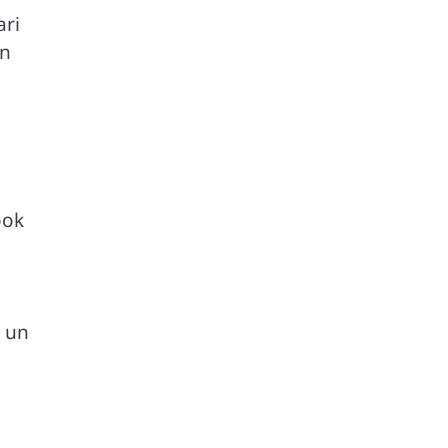
ari
un
ook
i un