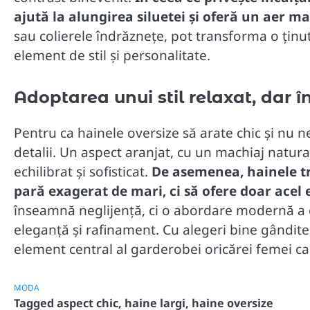
ajută la alungirea siluetei și oferă un aer m
sau colierele îndrăznețe, pot transforma o ținu
element de stil și personalitate.
Adoptarea unui stil relaxat, dar în
Pentru ca hainele oversize să arate chic și nu ne
detalii. Un aspect aranjat, cu un machiaj natural
echilibrat și sofisticat.
De asemenea, hainele tre
pară exagerat de mari, ci să ofere doar acel ef
înseamnă neglijență, ci o abordare modernă a
eleganță și rafinament. Cu alegeri bine gândite,
element central al garderobei oricărei femei ca
MODA
Tagged
aspect chic
,
haine largi
,
haine oversize