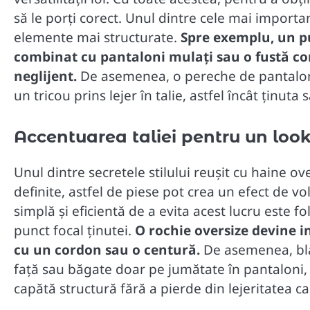
să le porți corect. Unul dintre cele mai importa
elemente mai structurate.
Spre exemplu, un pu
combinat cu pantaloni mulați sau o fustă coni
neglijent.
De asemenea, o pereche de pantaloni 
un tricou prins lejer în talie, astfel încât ținut
Accentuarea taliei pentru un look
Unul dintre secretele stilului reușit cu haine ove
definite, astfel de piese pot crea un efect de
simplă și eficientă de a evita acest lucru este fo
punct focal ținutei.
O rochie oversize devine i
cu un cordon sau o centură.
De asemenea, bla
față sau băgate doar pe jumătate în pantaloni, pe
capătă structură fără a pierde din lejeritatea ca