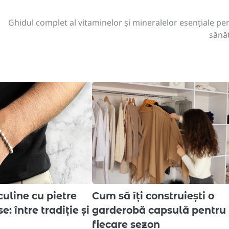
Ghidul complet al vitaminelor și mineralelor esențiale pe
sănă
uline cu pietre
Cum să îți construiești o
: între tradiție și
garderobă capsulă pentru
fiecare sezon