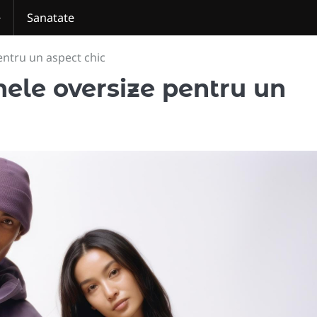
e
Sanatate
entru un aspect chic
nele oversize pentru un