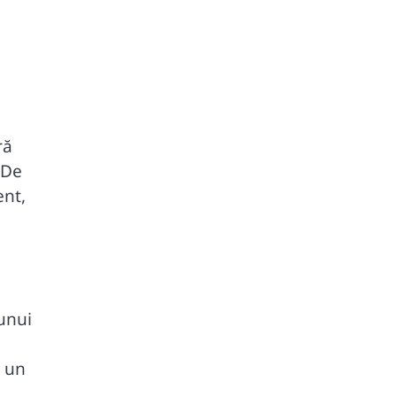
ră
 De
ent,
 unui
ă un