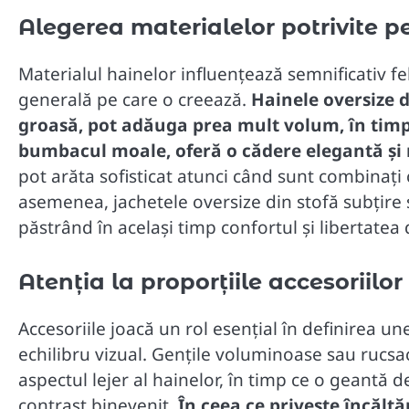
Alegerea materialelor potrivite p
Materialul hainelor influențează semnificativ fe
generală pe care o creează.
Hainele oversize 
groasă, pot adăuga prea mult volum, în timp 
bumbacul moale, oferă o cădere elegantă și 
pot arăta sofisticat atunci când sunt combinați 
asemenea, jachetele oversize din stofă subțire
păstrând în același timp confortul și libertatea
Atenția la proporțiile accesoriilor
Accesoriile joacă un rol esențial în definirea un
echilibru vizual. Gențile voluminoase sau rucs
aspectul lejer al hainelor, în timp ce o geantă
contrast binevenit.
În ceea ce privește încălț