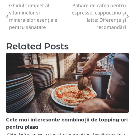
Ghidul complet al
Pahare de cafea pentru
Post
vitaminelor și
espresso, cappuccino și
navigation
mineralelor esențiale
latte: Diferențe și
pentru sănătate
recomandări
Related Posts
Cele mai interesante combinații de topping-uri
pentru pizza
Chiar dacă margherita și quattro formaggi sunt favoritele multora,