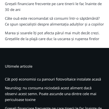
Greșeli financiare frecvente pe care tinerii le fac înainte de
30 de ani
Câte ouă este recomandat să consumi într-o săptămână?
Ce spun specialiștii despre alimentația adulților și a copiilor
Marea și soarele îți pot afecta părul mai mult decât crezi.
Greșelile de la plajă care duc la uscarea și ruperea firelor
Ultimele articole
Cât poți economisi cu panouri fotovoltaice instalate acasă
Neurolog: nu consuma niciodată acest aliment dacă
observi acest semn. Poate ascunde una dintre cele mai
periculoase toxine
Greșeli financiare frecvente pe care tinerii le fac înainte de