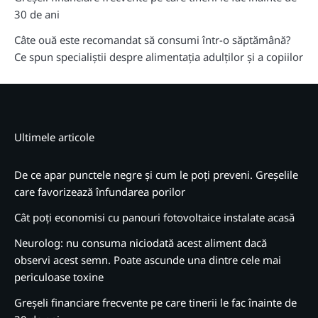
30 de ani
Câte ouă este recomandat să consumi într-o săptămână?
Ce spun specialiștii despre alimentația adulților și a copiilor
Ultimele articole
De ce apar punctele negre și cum le poți preveni. Greșelile
care favorizează înfundarea porilor
Cât poți economisi cu panouri fotovoltaice instalate acasă
Neurolog: nu consuma niciodată acest aliment dacă
observi acest semn. Poate ascunde una dintre cele mai
periculoase toxine
Greșeli financiare frecvente pe care tinerii le fac înainte de