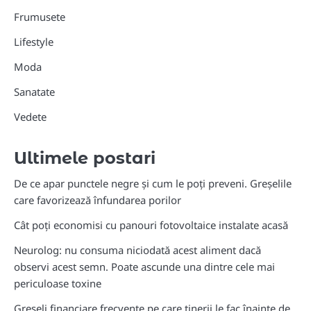
Frumusete
Lifestyle
Moda
Sanatate
Vedete
Ultimele postari
De ce apar punctele negre și cum le poți preveni. Greșelile
care favorizează înfundarea porilor
Cât poți economisi cu panouri fotovoltaice instalate acasă
Neurolog: nu consuma niciodată acest aliment dacă
observi acest semn. Poate ascunde una dintre cele mai
periculoase toxine
Greșeli financiare frecvente pe care tinerii le fac înainte de