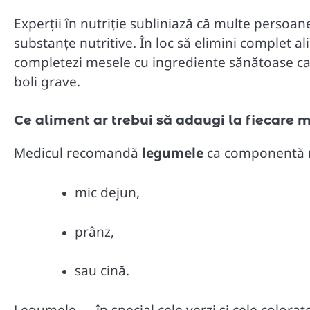
Experții în nutriție subliniază că multe persoa
substanțe nutritive. În loc să elimini complet a
completezi mesele cu ingrediente sănătoase care
boli grave.
Ce aliment ar trebui să adaugi la fiecare 
Medicul recomandă
legumele
ca componentă ne
mic dejun,
prânz,
sau cină.
Legumele — în special cele verzi și cele color