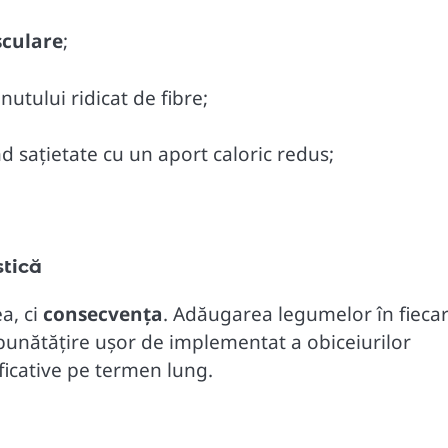
sculare
;
inutului ridicat de fibre;
nd sațietate cu un aport caloric redus;
stică
a, ci
consecvența
. Adăugarea legumelor în fieca
bunătățire ușor de implementat a obiceiurilor
icative pe termen lung.