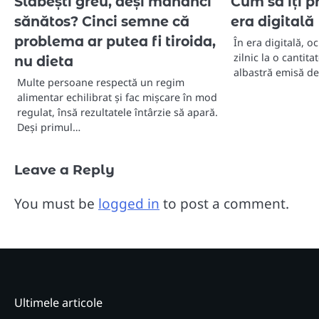
Slăbești greu, deși mănânci
Cum să îți p
sănătos? Cinci semne că
era digitală
problema ar putea fi tiroida,
În era digitală, o
zilnic la o cantit
nu dieta
albastră emisă d
Multe persoane respectă un regim
alimentar echilibrat și fac mișcare în mod
regulat, însă rezultatele întârzie să apară.
Deși primul…
Leave a Reply
You must be
logged in
to post a comment.
Ultimele articole