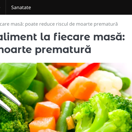
e
Sanatate
ecare masă: poate reduce riscul de moarte prematură
liment la fiecare masă:
 moarte prematură