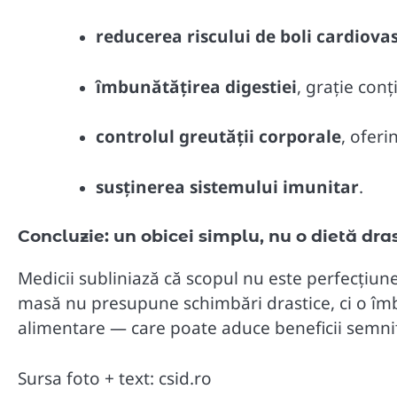
reducerea riscului de boli cardiova
îmbunătățirea digestiei
, grație conț
controlul greutății corporale
, oferi
susținerea sistemului imunitar
.
Concluzie: un obicei simplu, nu o dietă dra
Medicii subliniază că scopul nu este perfecțiune
masă nu presupune schimbări drastice, ci o îm
alimentare — care poate aduce beneficii semnif
Sursa foto + text: csid.ro