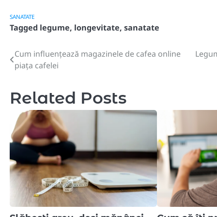
SANATATE
Tagged
legume
,
longevitate
,
sanatate
Cum influențează magazinele de cafea online
Legum
Post
piața cafelei
navigation
Related Posts