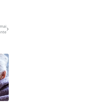
 mai
ente