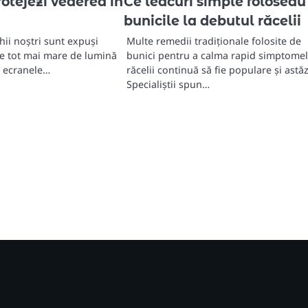
rotejezi vederea în
Ce leacuri simple foloseau
bunicile la debutul răcelii
chii noștri sunt expuși
Multe remedii tradiționale folosite de
ate tot mai mare de lumină
bunici pentru a calma rapid simptome
e ecranele…
răcelii continuă să fie populare și astăz
Specialiștii spun…