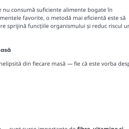
ne nu consumă suficiente alimente bogate în
limentele favorite, o metodă mai eficientă este să
 sprijină funcțiile organismului și reduc riscul u
masă
lipsită din fiecare masă — fie că este vorba des
ate — sunt surse importante de
fibre, vitamine și