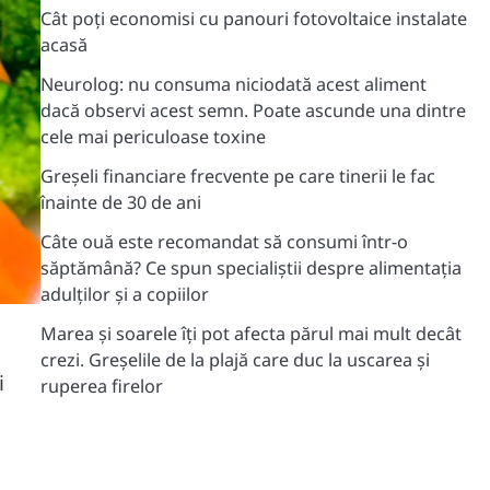
Cât poți economisi cu panouri fotovoltaice instalate
acasă
Neurolog: nu consuma niciodată acest aliment
dacă observi acest semn. Poate ascunde una dintre
cele mai periculoase toxine
Greșeli financiare frecvente pe care tinerii le fac
înainte de 30 de ani
Câte ouă este recomandat să consumi într-o
săptămână? Ce spun specialiștii despre alimentația
adulților și a copiilor
Marea și soarele îți pot afecta părul mai mult decât
crezi. Greșelile de la plajă care duc la uscarea și
i
ruperea firelor