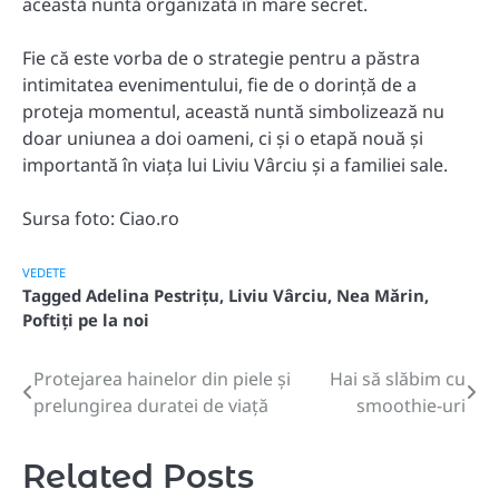
această nuntă organizată în mare secret.
Fie că este vorba de o strategie pentru a păstra
intimitatea evenimentului, fie de o dorință de a
proteja momentul, această nuntă simbolizează nu
doar uniunea a doi oameni, ci și o etapă nouă și
importantă în viața lui Liviu Vârciu și a familiei sale.
Sursa foto: Ciao.ro
VEDETE
Tagged
Adelina Pestrițu
,
Liviu Vârciu
,
Nea Mărin
,
Poftiți pe la noi
Protejarea hainelor din piele și
Hai să slăbim cu
Post
prelungirea duratei de viață
smoothie-uri
navigation
Related Posts