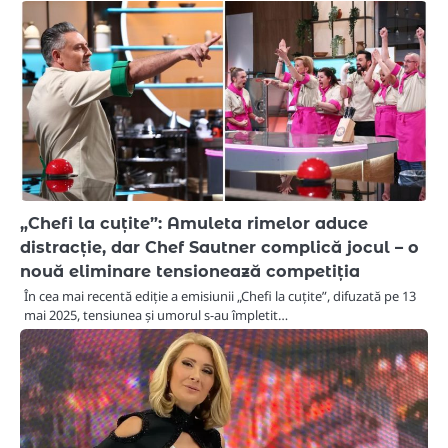
„Chefi la cuțite”: Amuleta rimelor aduce
distracție, dar Chef Sautner complică jocul – o
nouă eliminare tensionează competiția
În cea mai recentă ediție a emisiunii „Chefi la cuțite”, difuzată pe 13
mai 2025, tensiunea și umorul s-au împletit…