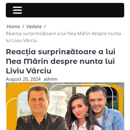
Skip
to
content
Home
Vedete
Reacția surprinzătoare a lui Nea Mărin despre nunta
lui Liviu Vârciu
Reacția surprinzătoare a lui
Nea Mărin despre nunta lui
Liviu Vârciu
August 20, 2024
admin