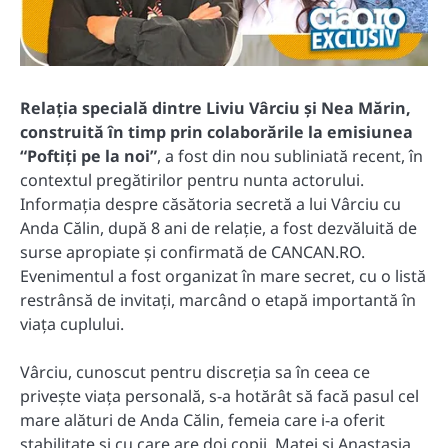
Relația specială dintre Liviu Vârciu și Nea Mărin,
construită în timp prin colaborările la emisiunea
“Poftiți pe la noi”
, a fost din nou subliniată recent, în
contextul pregătirilor pentru nunta actorului.
Informația despre căsătoria secretă a lui Vârciu cu
Anda Călin, după 8 ani de relație, a fost dezvăluită de
surse apropiate și confirmată de CANCAN.RO.
Evenimentul a fost organizat în mare secret, cu o listă
restrânsă de invitați, marcând o etapă importantă în
viața cuplului.
Vârciu, cunoscut pentru discreția sa în ceea ce
privește viața personală, s-a hotărât să facă pasul cel
mare alături de Anda Călin, femeia care i-a oferit
stabilitate și cu care are doi copii, Matei și Anastasia.