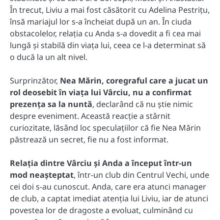
În trecut, Liviu a mai fost căsătorit cu Adelina Pestrițu,
însă mariajul lor s-a încheiat după un an. În ciuda
obstacolelor, relația cu Anda s-a dovedit a fi cea mai
lungă și stabilă din viața lui, ceea ce l-a determinat să
o ducă la un alt nivel.
Surprinzător,
Nea Mărin, coregraful care a jucat un
rol deosebit în viața lui Vârciu, nu a confirmat
prezența sa la nuntă
, declarând că nu știe nimic
despre eveniment. Această reacție a stârnit
curiozitate, lăsând loc speculațiilor că fie Nea Mărin
păstrează un secret, fie nu a fost informat.
Relația dintre Vârciu și Anda a început într-un
mod neașteptat
, într-un club din Centrul Vechi, unde
cei doi s-au cunoscut. Anda, care era atunci manager
de club, a captat imediat atenția lui Liviu, iar de atunci
povestea lor de dragoste a evoluat, culminând cu