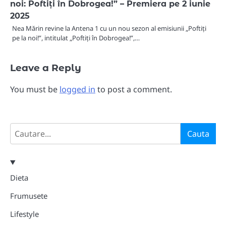
noi: Poftiți în Dobrogea!” – Premiera pe 2 iunie
2025
​Nea Mărin revine la Antena 1 cu un nou sezon al emisiunii „Poftiți
pe la noi!”, intitulat „Poftiți în Dobrogea!”,…
Leave a Reply
You must be
logged in
to post a comment.
Search
Cauta
Dieta
Frumusete
Lifestyle