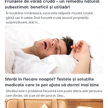
Frunzele de varză crudă – un remediu natural
subestimat: beneficii și utilizări
În bucătăria românească, varza este nelipsită: murată, tocată,
gătită sau în salate. Însă frunzele crude ascund proprietăți
surprinzătoare, atât în…
Sforăi în fiecare noapte? Testele și soluțiile
medicale care te pot ajuta să dormi mai bine
Sforăitul este o problemă frecventă care poate afecta atât persoana
care sforăie, cât și pe cei din jurul ei. Deși…