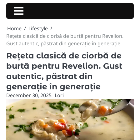
Skip
to
content
Home
Lifestyle
Rețeta clasică de ciorbă de burtă pentru Revelion.
Gust autentic, păstrat din generație în generație
Rețeta clasică de ciorbă de
burtă pentru Revelion. Gust
autentic, păstrat din
generație în generație
December 30, 2025
Lori