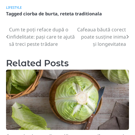
LIFESTYLE
Tagged
ciorba de burta
,
reteta traditionala
Cum te poți reface după o
Cafeaua băută corect
Post
infidelitate: pași care te ajută
poate susține inima
navigation
să treci peste trădare
și longevitatea
Related Posts