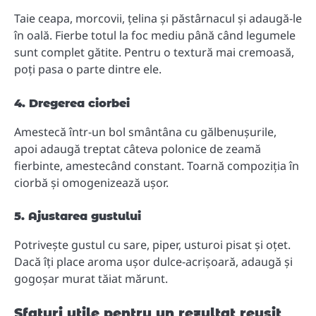
Taie ceapa, morcovii, țelina și păstârnacul și adaugă-le
în oală. Fierbe totul la foc mediu până când legumele
sunt complet gătite. Pentru o textură mai cremoasă,
poți pasa o parte dintre ele.
4. Dregerea ciorbei
Amestecă într-un bol smântâna cu gălbenușurile,
apoi adaugă treptat câteva polonice de zeamă
fierbinte, amestecând constant. Toarnă compoziția în
ciorbă și omogenizează ușor.
5. Ajustarea gustului
Potrivește gustul cu sare, piper, usturoi pisat și oțet.
Dacă îți place aroma ușor dulce-acrișoară, adaugă și
gogoșar murat tăiat mărunt.
Sfaturi utile pentru un rezultat reușit