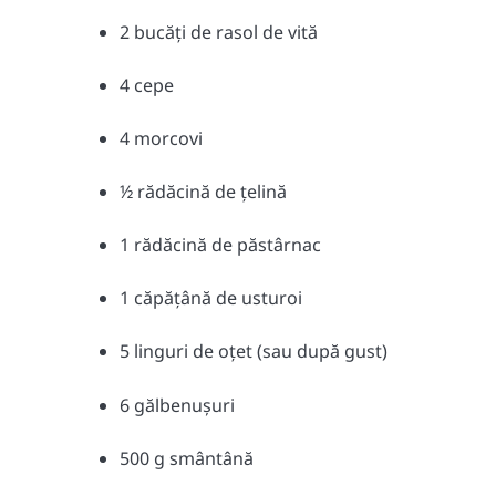
2 bucăți de rasol de vită
4 cepe
4 morcovi
½ rădăcină de țelină
1 rădăcină de păstârnac
1 căpățână de usturoi
5 linguri de oțet (sau după gust)
6 gălbenușuri
500 g smântână