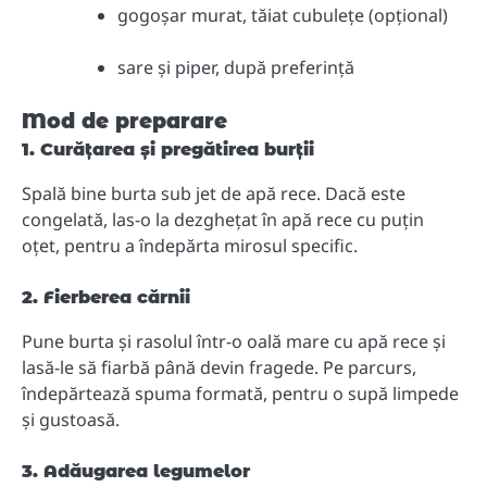
gogoșar murat, tăiat cubulețe (opțional)
sare și piper, după preferință
Mod de preparare
1. Curățarea și pregătirea burții
Spală bine burta sub jet de apă rece. Dacă este
congelată, las-o la dezghețat în apă rece cu puțin
oțet, pentru a îndepărta mirosul specific.
2. Fierberea cărnii
Pune burta și rasolul într-o oală mare cu apă rece și
lasă-le să fiarbă până devin fragede. Pe parcurs,
îndepărtează spuma formată, pentru o supă limpede
și gustoasă.
3. Adăugarea legumelor