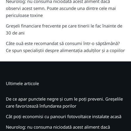
Neurolog: nu consuma niciodată acest aliment dacă
observi acest semn. Poate ascunde una dintre cele mai
periculoase toxine
Greșeli financiare frecvente pe care tinerii le fac înainte de
30 de ani
Câte ouă este recomandat să consumi într-o săptămână?
Ce spun specialiștii despre alimentația adulților și a copiilor
Ultimele articole
De ce apar punctele negre și cum le poți preveni. Greșelile
care favorizează înfundarea porilor
Cât poți economisi cu panouri fotovoltaice instalate acasă
Neurolog: nu consuma niciodată acest aliment dacă