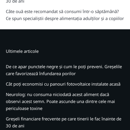
30 de ani
Câte ouă este recomandat să consumi într-o săptămână?
Ce spun specialiștii despre alimentația adulților și a copiilor
Ultimele articole
De ce apar punctele negre și cum le poți preveni. Greșelile
care favorizează înfundarea porilor
Cât poți economisi cu panouri fotovoltaice instalate acasă
Neurolog: nu consuma niciodată acest aliment dacă
observi acest semn. Poate ascunde una dintre cele mai
periculoase toxine
Greșeli financiare frecvente pe care tinerii le fac înainte de
30 de ani