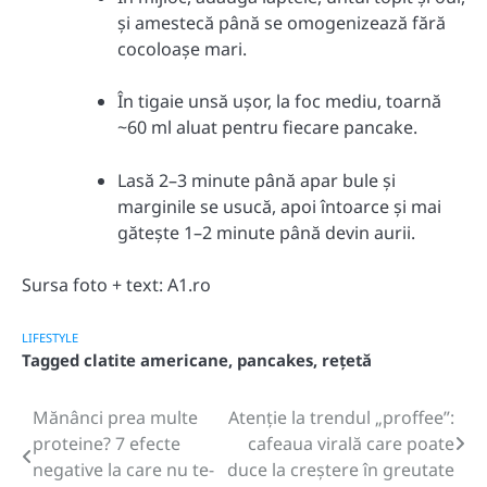
și amestecă până se omogenizează fără
cocoloașe mari.
În tigaie unsă ușor, la foc mediu, toarnă
~60 ml aluat pentru fiecare pancake.
Lasă 2–3 minute până apar bule și
marginile se usucă, apoi întoarce și mai
gătește 1–2 minute până devin aurii.
Sursa foto + text: A1.ro
LIFESTYLE
Tagged
clatite americane
,
pancakes
,
rețetă
Mănânci prea multe
Atenție la trendul „proffee”:
Post
proteine? 7 efecte
cafeaua virală care poate
navigation
negative la care nu te-
duce la creștere în greutate