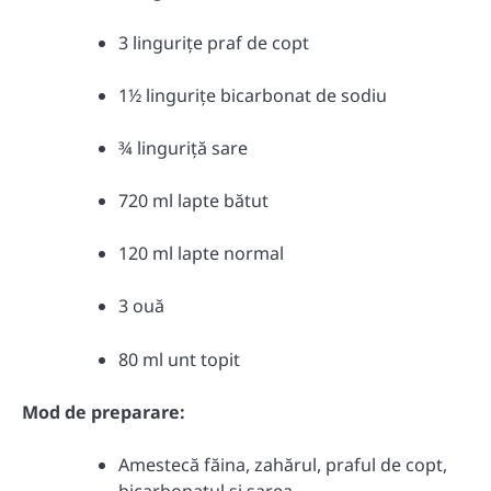
3 lingurițe praf de copt
1½ lingurițe bicarbonat de sodiu
¾ linguriță sare
720 ml lapte bătut
120 ml lapte normal
3 ouă
80 ml unt topit
Mod de preparare:
Amestecă făina, zahărul, praful de copt,
bicarbonatul și sarea.