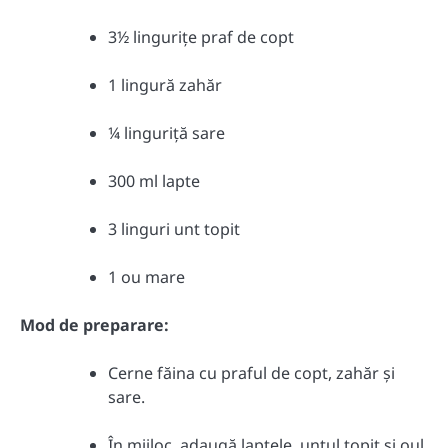
3½ lingurițe praf de copt
1 lingură zahăr
¼ linguriță sare
300 ml lapte
3 linguri unt topit
1 ou mare
Mod de preparare:
Cerne făina cu praful de copt, zahăr și
sare.
În mijloc, adaugă laptele, untul topit și oul,