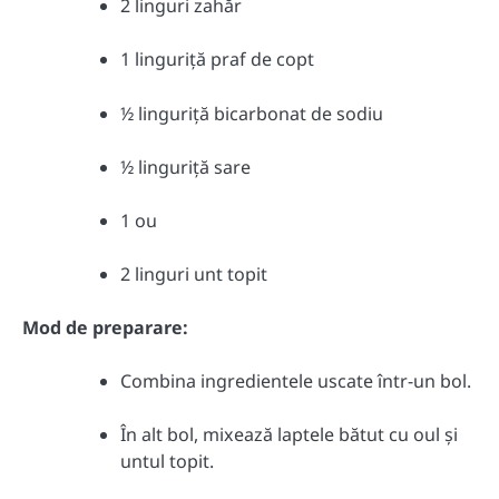
2 linguri zahăr
1 linguriță praf de copt
½ linguriță bicarbonat de sodiu
½ linguriță sare
1 ou
2 linguri unt topit
Mod de preparare:
Combina ingredientele uscate într-un bol.
În alt bol, mixează laptele bătut cu oul și
untul topit.