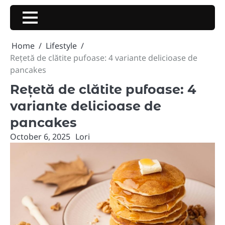
Skip
to
content
Home
Lifestyle
Rețetă de clătite pufoase: 4 variante delicioase de
pancakes
Rețetă de clătite pufoase: 4
variante delicioase de
pancakes
October 6, 2025
Lori