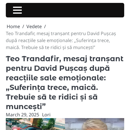
Skip
to
content
Home
Vedete
Teo Trandafir, mesaj tranșant pentru David Pușcaș
după reacțiile sale emoționale: „Suferința trece,
maică. Trebuie să te ridici și să muncești”
Teo Trandafir, mesaj tranșant
pentru David Pușcaș după
reacțiile sale emoționale:
„Suferința trece, maică.
Trebuie să te ridici și să
muncești”
March 29, 2025
Lori