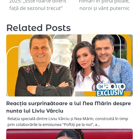
2025: „Este foarte diferit
Filmări în plină ploaie,
față de sezonul trecut”
noroi și vânt puternic
Related Posts
Reacția surprinzătoare a lui Nea Mărin despre
nunta lui Liviu Vârciu
Relația specială dintre Liviu Vârciu și Nea Mărin, construită în timp
prin colaborările la emisiunea “Poftiți pe la noi”, a…