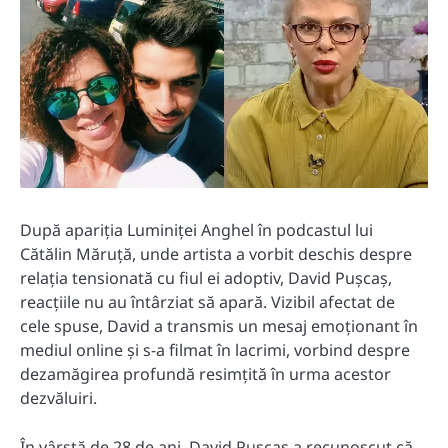
După apariția Luminiței Anghel în podcastul lui
Cătălin Măruță, unde artista a vorbit deschis despre
relația tensionată cu fiul ei adoptiv, David Pușcaș,
reacțiile nu au întârziat să apară. Vizibil afectat de
cele spuse, David a transmis un mesaj emoționant în
mediul online și s-a filmat în lacrimi, vorbind despre
dezamăgirea profundă resimțită în urma acestor
dezvăluiri.
În vârstă de 28 de ani, David Pușcaș a recunoscut că