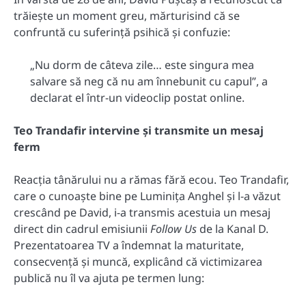
trăiește un moment greu, mărturisind că se
confruntă cu suferință psihică și confuzie:
„Nu dorm de câteva zile… este singura mea
salvare să neg că nu am înnebunit cu capul”, a
declarat el într-un videoclip postat online.
Teo Trandafir intervine și transmite un mesaj
ferm
Reacția tânărului nu a rămas fără ecou. Teo Trandafir,
care o cunoaște bine pe Luminița Anghel și l-a văzut
crescând pe David, i-a transmis acestuia un mesaj
direct din cadrul emisiunii
Follow Us
de la Kanal D.
Prezentatoarea TV a îndemnat la maturitate,
consecvență și muncă, explicând că victimizarea
publică nu îl va ajuta pe termen lung: