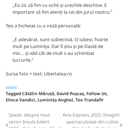
„Eu zic să fim cu ochii și urechile deschise. E
important să fim atenți la cei din jurul nostru.”
Teo a încheiat cu o notă personală:
„E adevărat, sunt subiectivă. O iubesc foarte
mult pe Luminița. Dar îl știu și pe David de
mic… și văd cât de mult s-au schimbat
lucrurile.”
Sursa foto + text: Libertatea.ro
VEDETE
Tagged
Cătălin Măruță
,
David Pușcaș
,
Follow Us
,
Ilinca Vandici
,
Luminița Anghel
,
Teo Trandafir
Speak, despre noul
Asia Express 2025: Imagini
Post
sezon Insula Iubirii
spectaculoase din culise.
navigation