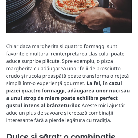
Chiar dacă margherita și quattro formaggi sunt
favoritele multora, reinterpretarea clasicului poate
aduce surprize plăcute. Spre exemplu, o pizza
margherita cu adăugarea unor felii de prosciutto
crudo și rucola proaspătă poate transforma o rețetă
simplă într-o experiență gourmet.
La fel, în cazul
pizzei quattro formaggi, adăugarea unor nuci sau
a unui strop de miere poate echilibra perfect
gustul intens al brânzeturilor.
Aceste mici ajustări
aduc un plus de savoare și creează combinații
interesante fără a pierde legătura cu tradiția.
Dulce și sărat: o combinație