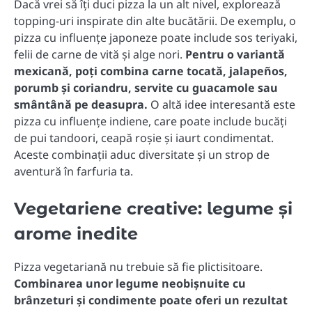
Dacă vrei să îți duci pizza la un alt nivel, explorează
topping-uri inspirate din alte bucătării. De exemplu, o
pizza cu influențe japoneze poate include sos teriyaki,
felii de carne de vită și alge nori.
Pentru o variantă
mexicană, poți combina carne tocată, jalapeños,
porumb și coriandru, servite cu guacamole sau
smântână pe deasupra.
O altă idee interesantă este
pizza cu influențe indiene, care poate include bucăți
de pui tandoori, ceapă roșie și iaurt condimentat.
Aceste combinații aduc diversitate și un strop de
aventură în farfuria ta.
Vegetariene creative: legume și
arome inedite
Pizza vegetariană nu trebuie să fie plictisitoare.
Combinarea unor legume neobișnuite cu
brânzeturi și condimente poate oferi un rezultat