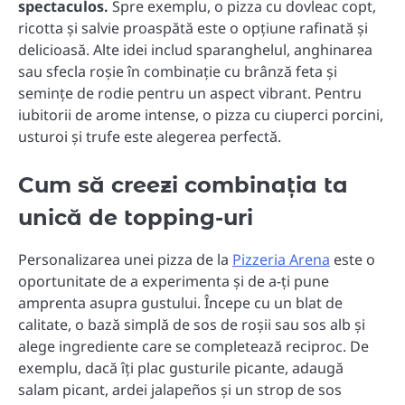
spectaculos.
Spre exemplu, o pizza cu dovleac copt,
ricotta și salvie proaspătă este o opțiune rafinată și
delicioasă. Alte idei includ sparanghelul, anghinarea
sau sfecla roșie în combinație cu brânză feta și
semințe de rodie pentru un aspect vibrant. Pentru
iubitorii de arome intense, o pizza cu ciuperci porcini,
usturoi și trufe este alegerea perfectă.
Cum să creezi combinația ta
unică de topping-uri
Personalizarea unei pizza de la
Pizzeria Arena
este o
oportunitate de a experimenta și de a-ți pune
amprenta asupra gustului. Începe cu un blat de
calitate, o bază simplă de sos de roșii sau sos alb și
alege ingrediente care se completează reciproc. De
exemplu, dacă îți plac gusturile picante, adaugă
salam picant, ardei jalapeños și un strop de sos