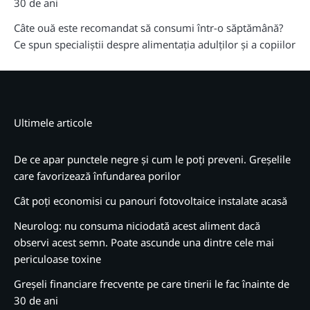
30 de ani
Câte ouă este recomandat să consumi într-o săptămână?
Ce spun specialiștii despre alimentația adulților și a copiilor
Ultimele articole
De ce apar punctele negre și cum le poți preveni. Greșelile
care favorizează înfundarea porilor
Cât poți economisi cu panouri fotovoltaice instalate acasă
Neurolog: nu consuma niciodată acest aliment dacă
observi acest semn. Poate ascunde una dintre cele mai
periculoase toxine
Greșeli financiare frecvente pe care tinerii le fac înainte de
30 de ani