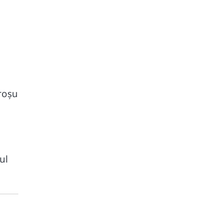
 roșu
ul