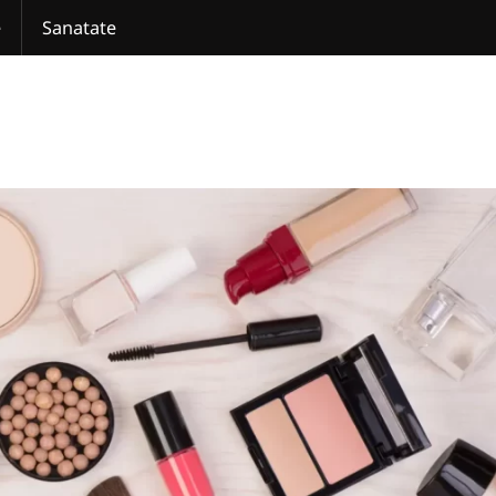
e
Sanatate