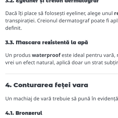
3.2. Eyeliner și creion dermatograf
Dacă îți place să folosești eyeliner, alege unul
r
transpirației. Creionul dermatograf poate fi apl
definit.
3.3. Mascara rezistentă la apă
Un produs
waterproof
este ideal pentru vară, 
vrei un efect natural, aplică doar un strat subț
4. Conturarea feței vara
Un machiaj de vară trebuie să pună în evidență t
4.1. Bronzerul