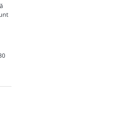
mă
sunt
30