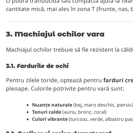
O pudră translucidă sau compactă ajută la fixar
cantitate mică, mai ales în zona T (frunte, nas, 
3. Machiajul ochilor vara
Machiajul ochilor trebuie să fie rezistent la căl
3.1. Fardurile de ochi
Pentru zilele toride, optează pentru
farduri cr
pleoape. Culorile potrivite pentru vară sunt:
Nuanțe naturale
(bej, maro deschis, piersic
Tonuri calde
(auriu, bronz, coral)
Culori vibrante
(turcoaz, verde, albastru pas