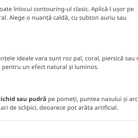
ate înlocui contouring-ul clasic. Aplică-l ușor pe
ral. Alege o nuanță caldă, cu subton auriu sau
nțele ideale vara sunt roz pal, coral, piersică sau
 pentru un efect natural și luminos.
lichid sau pudră
pe pomeți, puntea nasului și arc
i de sclipici, deoarece pot arăta artificial.