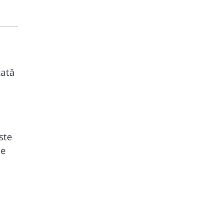
tată
ste
ie