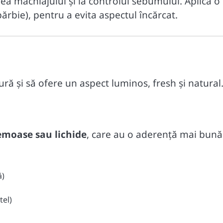
ea machiajului și la controlul sebumului. Aplică o
bărbie), pentru a evita aspectul încărcat.
dură și să ofere un aspect luminos, fresh și natural
emoase sau lichide
, care au o aderență mai bună
ă)
tel)