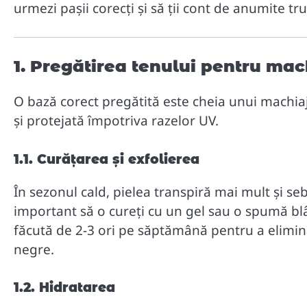
urmezi pașii corecți și să ții cont de anumite tru
1. Pregătirea tenului pentru mac
O bază corect pregătită este cheia unui machiaj 
și protejată împotriva razelor UV.
1.1. Curățarea și exfolierea
În sezonul cald, pielea transpiră mai mult și se
important să o cureți cu un gel sau o spumă blân
făcută de 2-3 ori pe săptămână pentru a elimina
negre.
1.2. Hidratarea