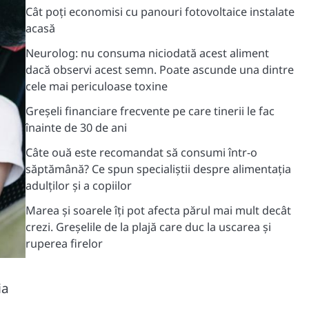
Cât poți economisi cu panouri fotovoltaice instalate
acasă
Neurolog: nu consuma niciodată acest aliment
dacă observi acest semn. Poate ascunde una dintre
cele mai periculoase toxine
Greșeli financiare frecvente pe care tinerii le fac
înainte de 30 de ani
Câte ouă este recomandat să consumi într-o
săptămână? Ce spun specialiștii despre alimentația
adulților și a copiilor
Marea și soarele îți pot afecta părul mai mult decât
crezi. Greșelile de la plajă care duc la uscarea și
ruperea firelor
ia