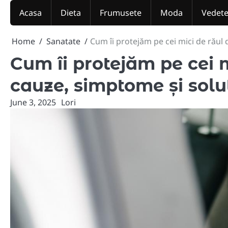
Skip
Acasa
Dieta
Frumusete
Moda
Vedet
to
content
Home
Sanatate
Cum îi protejăm pe cei mici de răul 
Cum îi protejăm pe cei 
cauze, simptome și soluț
June 3, 2025
Lori