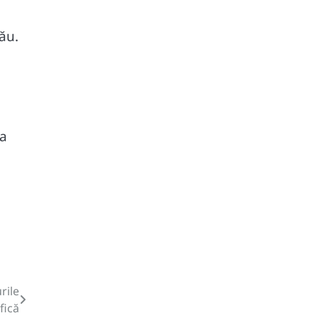
ău.
da
rile
fică