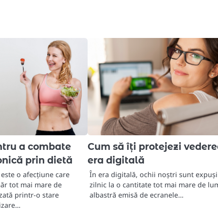
entru a combate
Cum să îți protejezi vedere
nică prin dietă
era digitală
este o afecțiune care
În era digitală, ochii noștri sunt expuși
ăr tot mai mare de
zilnic la o cantitate tot mai mare de l
zată printr-o stare
albastră emisă de ecranele…
izare…