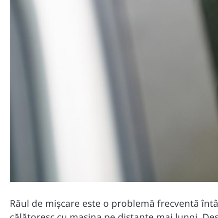
Răul de mișcare este o problemă frecventă întâln
călătoresc cu mașina pe distanțe mai lungi. Deș