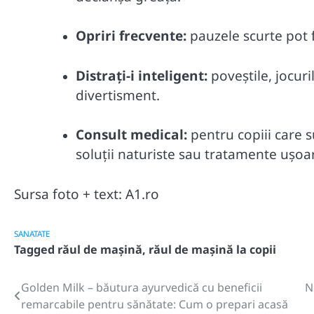
Opriri frecvente:
pauzele scurte pot f
Distrați-i inteligent:
poveștile, jocur
divertisment.
Consult medical:
pentru copiii care 
soluții naturiste sau tratamente ușoa
Sursa foto + text: A1.ro
SANATATE
Tagged
răul de mașină
,
răul de mașină la copii
Golden Milk – băutura ayurvedică cu beneficii
N
Post
remarcabile pentru sănătate: Cum o prepari acasă