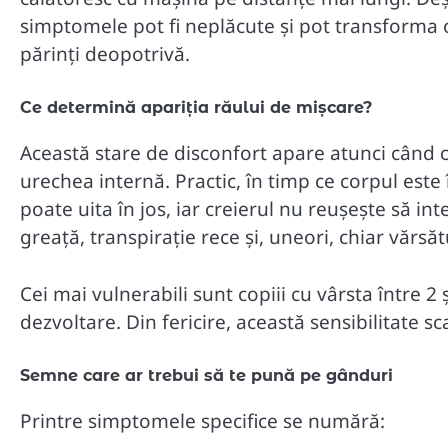
simptomele pot fi neplăcute și pot transforma or
părinți deopotrivă.
Ce determină apariția răului de mișcare?
Această stare de disconfort apare atunci când c
urechea internă. Practic, în timp ce corpul este 
poate uita în jos, iar creierul nu reușește să in
greață, transpirație rece și, uneori, chiar vărsăt
Cei mai vulnerabili sunt copiii cu vârsta între 2 
dezvoltare. Din fericire, această sensibilitate s
Semne care ar trebui să te pună pe gânduri
Printre simptomele specifice se numără: