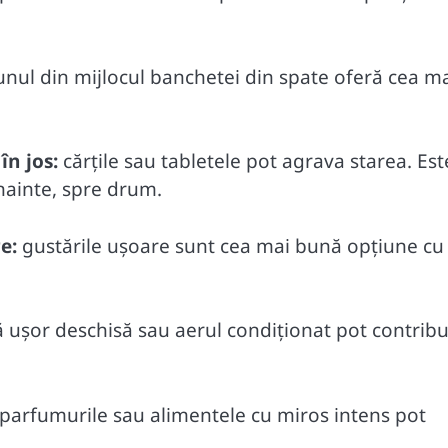
nul din mijlocul banchetei din spate oferă cea m
în jos:
cărțile sau tabletele pot agrava starea. Est
nainte, spre drum.
e:
gustările ușoare sunt cea mai bună opțiune cu
 ușor deschisă sau aerul condiționat pot contribui
parfumurile sau alimentele cu miros intens pot