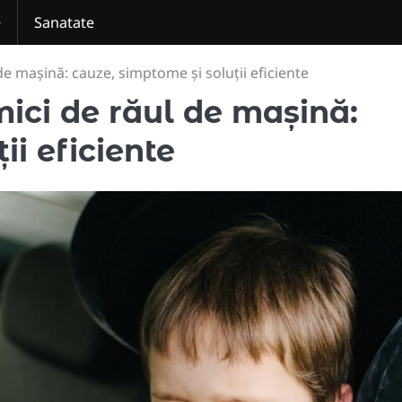
e
Sanatate
de mașină: cauze, simptome și soluții eficiente
mici de răul de mașină:
ii eficiente