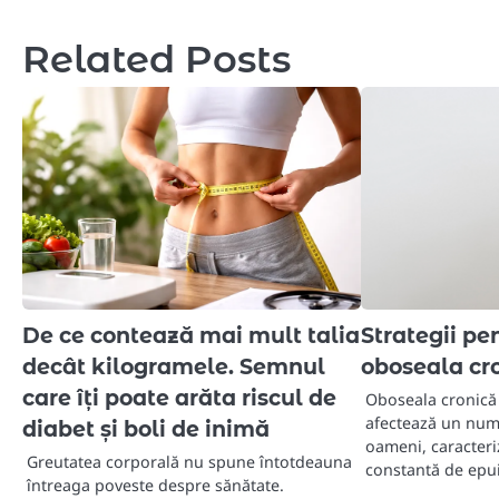
navigation
Related Posts
De ce contează mai mult talia
Strategii p
decât kilogramele. Semnul
oboseala cro
care îți poate arăta riscul de
Oboseala cronică 
afectează un num
diabet și boli de inimă
oameni, caracteri
Greutatea corporală nu spune întotdeauna
constantă de epu
întreaga poveste despre sănătate.