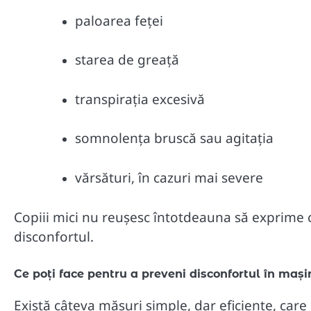
paloarea feței
starea de greață
transpirația excesivă
somnolența bruscă sau agitația
vărsături, în cazuri mai severe
Copiii mici nu reușesc întotdeauna să exprime c
disconfortul.
Ce poți face pentru a preveni disconfortul în maș
Există câteva măsuri simple, dar eficiente, care