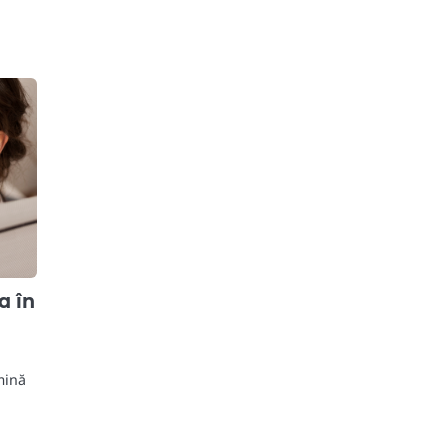
a în
umină