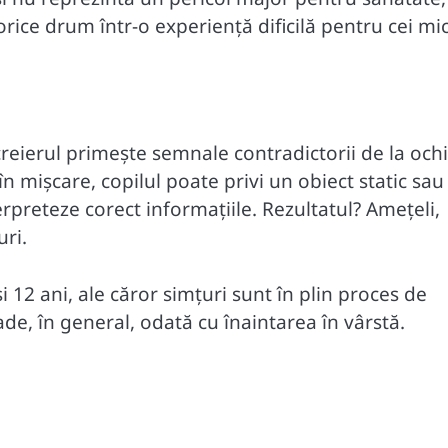
ice drum într-o experiență dificilă pentru cei mici
reierul primește semnale contradictorii de la ochi
în mișcare, copilul poate privi un obiect static sau
terpreteze corect informațiile. Rezultatul? Amețeli,
uri.
și 12 ani, ale căror simțuri sunt în plin proces de
cade, în general, odată cu înaintarea în vârstă.