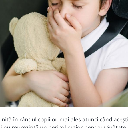
ită în rândul copiilor, mai ales atunci când aceșt
i nu reprezintă un pericol major pentru sănătate,