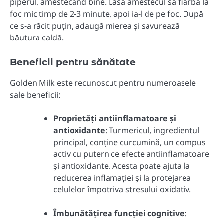
piperul, amestecând bine.
Lasă amestecul să fiarbă la
foc mic timp de 2-3 minute, apoi ia-l de pe foc.
După
ce s-a răcit puțin, adaugă mierea și savurează
băutura caldă.
Beneficii pentru sănătate
Golden Milk este recunoscut pentru numeroasele
sale beneficii:
Proprietăți antiinflamatoare și
antioxidante
:
Turmericul, ingredientul
principal, conține curcumină, un compus
activ cu puternice efecte antiinflamatoare
și antioxidante.
Acesta poate ajuta la
reducerea inflamației și la protejarea
celulelor împotriva stresului oxidativ.
Îmbunătățirea funcției cognitive
: