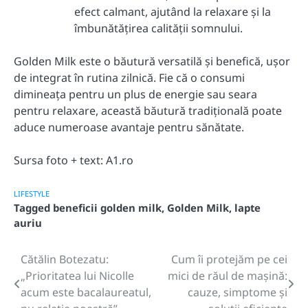
efect calmant, ajutând la relaxare și la
îmbunătățirea calității somnului.
Golden Milk este o băutură versatilă și benefică, ușor
de integrat în rutina zilnică.
Fie că o consumi
dimineața pentru un plus de energie sau seara
pentru relaxare, această băutură tradițională poate
aduce numeroase avantaje pentru sănătate.
Sursa foto + text: A1.ro
LIFESTYLE
Tagged
beneficii golden milk
,
Golden Milk
,
lapte
auriu
Cătălin Botezatu:
Cum îi protejăm pe cei
Post
„Prioritatea lui Nicolle
mici de răul de mașină:
navigation
acum este bacalaureatul,
cauze, simptome și