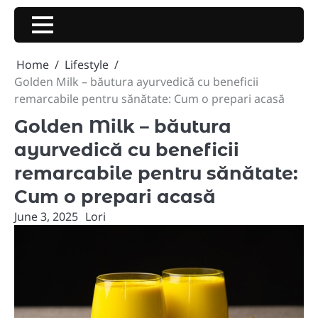
Skip
to
content
Home
Lifestyle
Golden Milk – băutura ayurvedică cu beneficii
remarcabile pentru sănătate: Cum o prepari acasă
Golden Milk – băutura
ayurvedică cu beneficii
remarcabile pentru sănătate:
Cum o prepari acasă
June 3, 2025
Lori