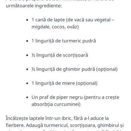
următoarele ingrediente:
1 cană de lapte (de vacă sau vegetal –
migdale, cocos, ovăz)
1 linguriță de turmeric pudră
½ linguriță de scorțișoară
½ linguriță de ghimbir pudră (opțional)
1 linguriță de miere (opțional)
Un praf de piper negru (pentru a crește
absorbția curcuminei)
Încălzește laptele într-un ibric, fără a-l aduce la
fierbere.
Adaugă turmericul, scorțișoara, ghimbirul și