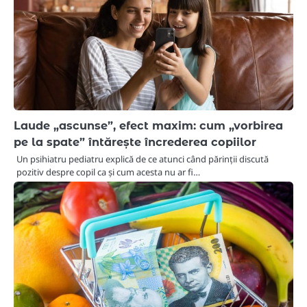
Laude „ascunse”, efect maxim: cum „vorbirea
pe la spate” întărește încrederea copiilor
Un psihiatru pediatru explică de ce atunci când părinții discută
pozitiv despre copil ca și cum acesta nu ar fi…