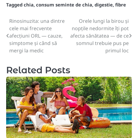
Tagged
chia
,
consum seminte de chia
,
digestie
,
fibre
Rinosinuzita: una dintre
Orele lungi la birou și
Post
cele mai frecvente
nopțile nedormite îți pot
navigation
afecțiuni ORL — cauze,
afecta sănătatea — de ce
simptome și când să
somnul trebuie pus pe
mergi la medic
primul loc
Related Posts