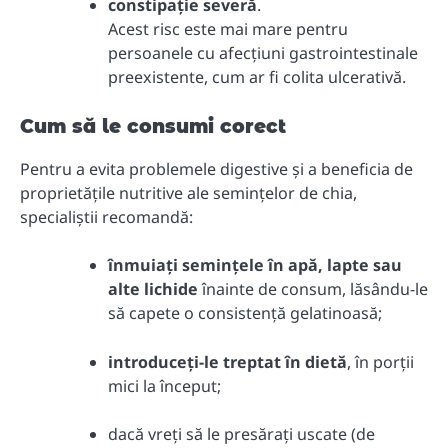
constipație severă
.
Acest risc este mai mare pentru
persoanele cu afecțiuni gastrointestinale
preexistente, cum ar fi colita ulcerativă.
Cum să le consumi corect
Pentru a evita problemele digestive și a beneficia de
proprietățile nutritive ale semințelor de chia,
specialiștii recomandă:
înmuiați semințele în apă, lapte sau
alte lichide
înainte de consum, lăsându-le
să capete o consistență gelatinoasă;
introduceți-le treptat în dietă
, în porții
mici la început;
dacă vreți să le presărați uscate (de