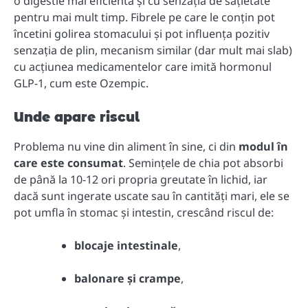
o digestie mai eficientă și cu senzația de sațietate
pentru mai mult timp. Fibrele pe care le conțin pot
încetini golirea stomacului și pot influența pozitiv
senzația de plin, mecanism similar (dar mult mai slab)
cu acțiunea medicamentelor care imită hormonul
GLP-1, cum este Ozempic.
Unde apare riscul
Problema nu vine din aliment în sine, ci din
modul în
care este consumat
. Semințele de chia pot absorbi
de până la 10-12 ori propria greutate în lichid, iar
dacă sunt ingerate uscate sau în cantități mari, ele se
pot umfla în stomac și intestin, crescând riscul de:
blocaje intestinale
,
balonare și crampe
,