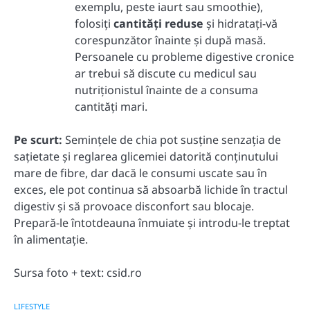
exemplu, peste iaurt sau smoothie),
folosiți
cantități reduse
și hidratați-vă
corespunzător înainte și după masă.
Persoanele cu probleme digestive cronice
ar trebui să discute cu medicul sau
nutriționistul înainte de a consuma
cantități mari.
Pe scurt:
Semințele de chia pot susține senzația de
sațietate și reglarea glicemiei datorită conținutului
mare de fibre, dar dacă le consumi uscate sau în
exces, ele pot continua să absoarbă lichide în tractul
digestiv și să provoace disconfort sau blocaje.
Prepară-le întotdeauna înmuiate și introdu-le treptat
în alimentație.
Sursa foto + text: csid.ro
LIFESTYLE