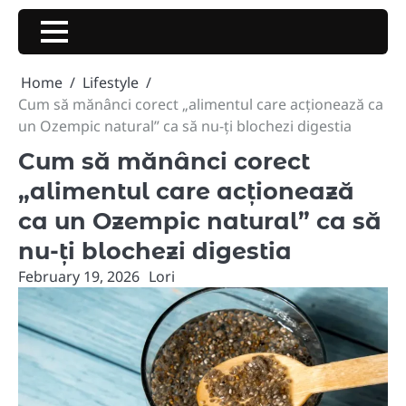
Skip
to
content
Home
Lifestyle
Cum să mănânci corect „alimentul care acționează ca
un Ozempic natural” ca să nu-ți blochezi digestia
Cum să mănânci corect
„alimentul care acționează
ca un Ozempic natural” ca să
nu-ți blochezi digestia
February 19, 2026
Lori