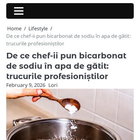
Skip
to
content
Home
Lifestyle
De ce chef-ii pun bicarbonat de sodiu în apa de gătit:
trucurile profesioniștilor
De ce chef-ii pun bicarbonat
de sodiu în apa de gătit:
trucurile profesioniștilor
February 9, 2026
Lori