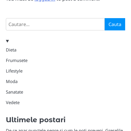
Search
Cauta
Dieta
Frumusete
Lifestyle
Moda
Sanatate
Vedete
Ultimele postari
De ce apar punctele negre și cum le poți preveni. Greșelile