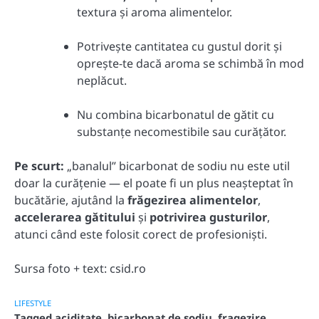
textura și aroma alimentelor.
Potrivește cantitatea cu gustul dorit și
oprește-te dacă aroma se schimbă în mod
neplăcut.
Nu combina bicarbonatul de gătit cu
substanțe necomestibile sau curățător.
Pe scurt:
„banalul” bicarbonat de sodiu nu este util
doar la curățenie — el poate fi un plus neașteptat în
bucătărie, ajutând la
frăgezirea alimentelor
,
accelerarea gătitului
și
potrivirea gusturilor
,
atunci când este folosit corect de profesioniști.
Sursa foto + text: csid.ro
LIFESTYLE
Tagged
aciditate
,
bicarbonat de sodiu
,
fragezire