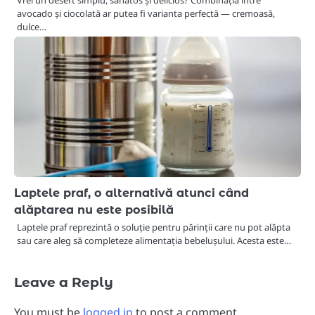
Vrei un desert simplu, sănătos și delicios? Combinația între
avocado și ciocolată ar putea fi varianta perfectă — cremoasă,
dulce…
Laptele praf, o alternativă atunci când
alăptarea nu este posibilă
Laptele praf reprezintă o soluție pentru părinții care nu pot alăpta
sau care aleg să completeze alimentația bebelușului. Acesta este…
Leave a Reply
You must be
logged in
to post a comment.