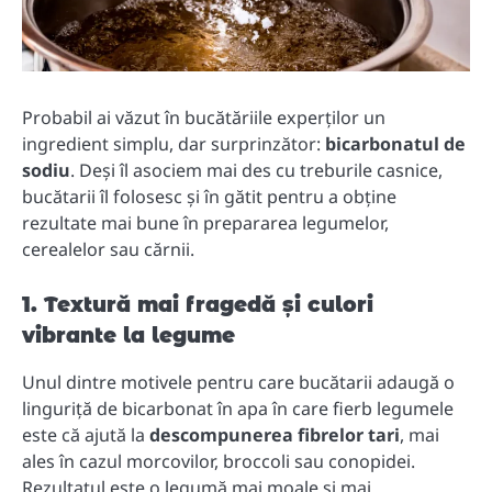
Probabil ai văzut în bucătăriile experților un
ingredient simplu, dar surprinzător:
bicarbonatul de
sodiu
. Deși îl asociem mai des cu treburile casnice,
bucătarii îl folosesc și în gătit pentru a obține
rezultate mai bune în prepararea legumelor,
cerealelor sau cărnii.
1. Textură mai fragedă și culori
vibrante la legume
Unul dintre motivele pentru care bucătarii adaugă o
linguriță de bicarbonat în apa în care fierb legumele
este că ajută la
descompunerea fibrelor tari
, mai
ales în cazul morcovilor, broccoli sau conopidei.
Rezultatul este o legumă mai moale și mai