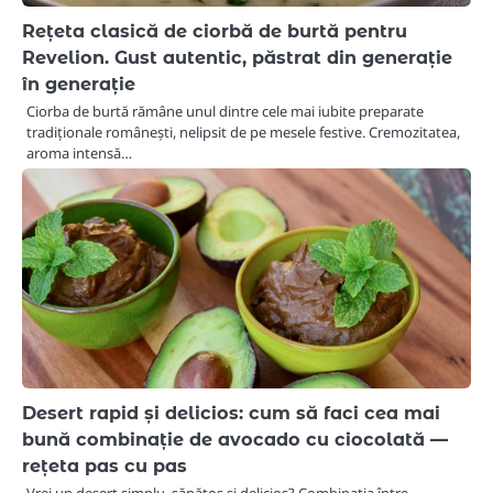
Rețeta clasică de ciorbă de burtă pentru
Revelion. Gust autentic, păstrat din generație
în generație
Ciorba de burtă rămâne unul dintre cele mai iubite preparate
tradiționale românești, nelipsit de pe mesele festive. Cremozitatea,
aroma intensă…
Desert rapid și delicios: cum să faci cea mai
bună combinație de avocado cu ciocolată —
rețeta pas cu pas