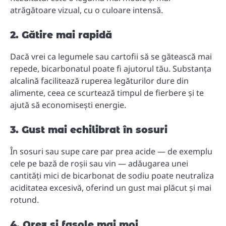
atrăgătoare vizual, cu o culoare intensă.
2. Gătire mai rapidă
Dacă vrei ca legumele sau cartofii să se gătească mai
repede, bicarbonatul poate fi ajutorul tău. Substanța
alcalină facilitează ruperea legăturilor dure din
alimente, ceea ce scurtează timpul de fierbere și te
ajută să economisești energie.
3. Gust mai echilibrat în sosuri
În sosuri sau supe care par prea acide — de exemplu
cele pe bază de roșii sau vin — adăugarea unei
cantități mici de bicarbonat de sodiu poate neutraliza
aciditatea excesivă, oferind un gust mai plăcut și mai
rotund.
4. Orez și fasole mai moi