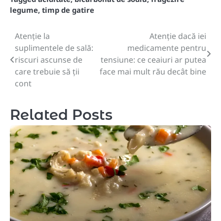
legume
,
timp de gatire
Atenție la
Atenție dacă iei
Post
suplimentele de sală:
medicamente pentru
navigation
riscuri ascunse de
tensiune: ce ceaiuri ar putea
care trebuie să ții
face mai mult rău decât bine
cont
Related Posts