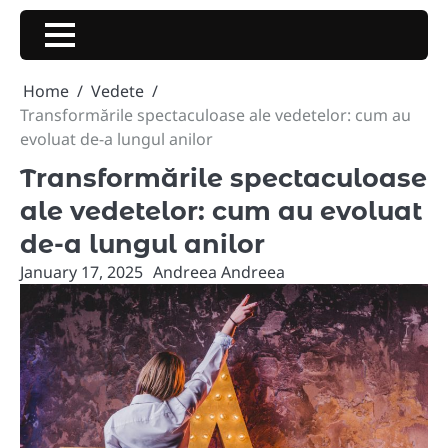
Skip
to
content
Home
Vedete
Transformările spectaculoase ale vedetelor: cum au
evoluat de-a lungul anilor
Transformările spectaculoase
ale vedetelor: cum au evoluat
de-a lungul anilor
January 17, 2025
Andreea Andreea