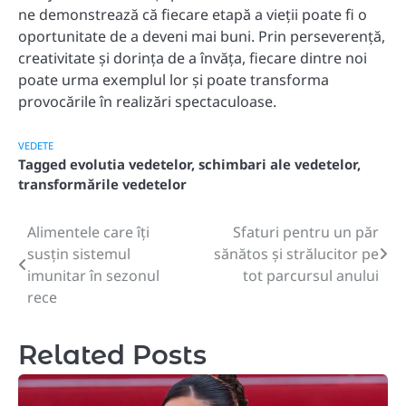
ne demonstrează că fiecare etapă a vieții poate fi o
oportunitate de a deveni mai buni. Prin perseverență,
creativitate și dorința de a învăța, fiecare dintre noi
poate urma exemplul lor și poate transforma
provocările în realizări spectaculoase.
VEDETE
Tagged
evolutia vedetelor
,
schimbari ale vedetelor
,
transformările vedetelor
Alimentele care îți
Sfaturi pentru un păr
Post
susțin sistemul
sănătos și strălucitor pe
navigation
imunitar în sezonul
tot parcursul anului
rece
Related Posts