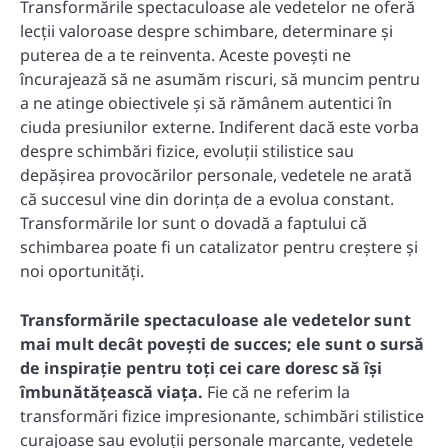
Transformările spectaculoase ale vedetelor ne oferă
lecții valoroase despre schimbare, determinare și
puterea de a te reinventa. Aceste povești ne
încurajează să ne asumăm riscuri, să muncim pentru
a ne atinge obiectivele și să rămânem autentici în
ciuda presiunilor externe. Indiferent dacă este vorba
despre schimbări fizice, evoluții stilistice sau
depășirea provocărilor personale, vedetele ne arată
că succesul vine din dorința de a evolua constant.
Transformările lor sunt o dovadă a faptului că
schimbarea poate fi un catalizator pentru creștere și
noi oportunități.
Transformările spectaculoase ale vedetelor sunt
mai mult decât povești de succes; ele sunt o sursă
de inspirație pentru toți cei care doresc să își
îmbunătățească viața.
Fie că ne referim la
transformări fizice impresionante, schimbări stilistice
curajoase sau evoluții personale marcante, vedetele