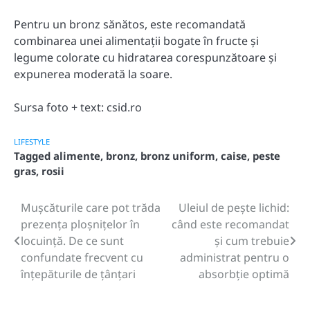
Pentru un bronz sănătos, este recomandată
combinarea unei alimentații bogate în fructe și
legume colorate cu hidratarea corespunzătoare și
expunerea moderată la soare.
Sursa foto + text: csid.ro
LIFESTYLE
Tagged
alimente
,
bronz
,
bronz uniform
,
caise
,
peste
gras
,
rosii
Mușcăturile care pot trăda
Uleiul de pește lichid:
Post
prezența ploșnițelor în
când este recomandat
navigation
locuință. De ce sunt
și cum trebuie
confundate frecvent cu
administrat pentru o
înțepăturile de țânțari
absorbție optimă