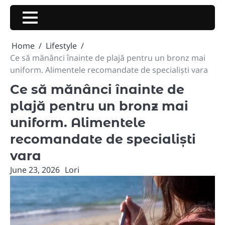
Skip
to
content
Home
Lifestyle
Ce să mănânci înainte de plajă pentru un bronz mai
uniform. Alimentele recomandate de specialiști vara
Ce să mănânci înainte de
plajă pentru un bronz mai
uniform. Alimentele
recomandate de specialiști
vara
June 23, 2026
Lori